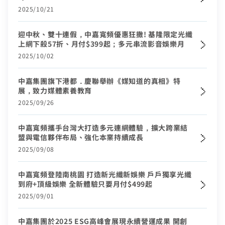
頁面將會轉導至「財政部電子發票整合服務平台」進行
2025/10/21
區域臨時維修
查無行動電話資料，請先至『用戶資料變更』補上行動電話
您的居住區域不支援所選速率、請重新選擇
發票載具歸戶作業
資料後，再進行簡訊帳單申請
合約剩餘6個月內才可進行續約，如要選購更多元豐富的
您的區域符合光紀元（光纖到府申辦資格），可
迎中秋、雙十連假，中嘉寬頻優惠狂撒! 基隆限定光纖
你的裝機區域正在進行臨時維修，若你裝置所遇到的問題無
驗證碼
中嘉寬頻LINE好友募集中
服務，歡迎前往加值服務訂購。
如有疑問請洽詢服務專線 412-8811(手機請加區
取消
驗證碼
享有相同價格的最高品質網路服務
掃描QR Code完成手機綁定！
上網下殺57折、月付$399起；多元串流影音娛樂月
法獲得解決，請前往線上留言留下資料。
我知道了
我知道了
加入好友並完成手機綁定，​
取消
碼)
2025/10/02
LINE 對話框輸入「綁定贈好禮」
如對續約有任何問題，前往
專人與我聯繫
。
了解並關閉
即享專屬綁定優惠好禮！​
變更資料
或等待系統自動發送的訊息
前往申辦
去歸戶
【專屬服務】
中嘉集團旗下港都．慶聯舉辦《媒知道的真相》特
我知道了
點選「點我完成手機綁定」
線上留言
展，致力媒體素養教育
返回前頁
查詢帳單、線上繳費
好禮將於 7 日後發送給您！
2025/09/26
智能客服、障礙報修
【專屬服務】
前往加值服務
登入
中嘉寬頻攜手台灣大打造多元連網體驗，擴大跨業結
登入
查詢帳單、線上繳費
盟與電信夥伴布局、強化本業持續成長
智能客服、障礙報修
訪客查詢帳單繳費
2025/09/08
中嘉會員登入
合作業者客戶發票查詢
中嘉寬頻登陸南桃園 打造新光纖新娛樂 戶戶獨享光纖
如有任何問題請洽客服專線 412-8811(手機請加區碼)
到府+頂級娛樂 全新體驗只要月付$499起
我知道了
如有任何問題請洽客服專線 412-8811(手機請加區碼)
2025/09/01
中嘉集團於2025 ESG高峰會展現永續營運成果 開創