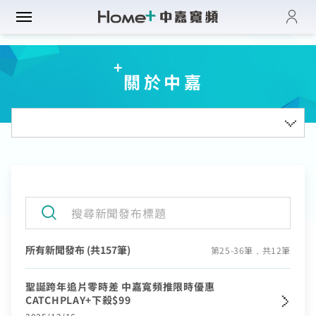
登入
帳單與繳費紀錄
路門市
關於中嘉
電子發票查詢
進度查詢
域優惠
網速翻倍
一年短約
門方案
中壢平鎮觀音
全系列方案
中正萬華限定
續約申請
纖上網
光纖限時優惠
板橋土城限定
加值服務
oundBox方案
高雄區域限定
音娛樂
產品介紹
K歌霸方案
申裝查詢
智慧生活方案
所有新聞發布 (共157筆)
第25-36筆，共12筆
慧家庭
isney+
iFi全戶通
串流自由配
運動看DAZN
網路品質
聖誕跨年追片零時差 中嘉寬頻推限時優惠
慧社區
oundBox
首創！計量光纖
串流影音介紹
CATCHPLAY+下殺$99
網速測試
K歌霸
全系列方案