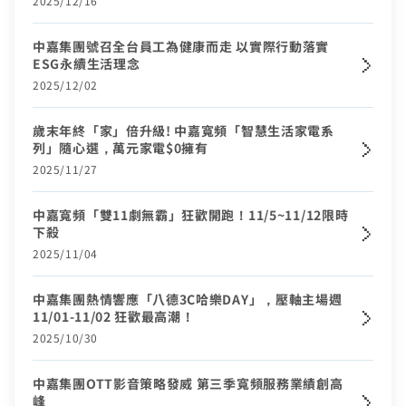
2025/12/16
熱門付費頻道
業客戶
智慧生活家電
數位有線電視
中嘉集團號召全台員工為健康而走 以實際行動落實
ESG永續生活理念
服中心
電視節目表
2025/12/02
挖趣tv免費看
告
歲末年終「家」倍升級! 中嘉寬頻「智慧生活家電系
列」隨心選，萬元家電$0擁有
於中嘉
2025/11/27
中嘉寬頻「雙11劇無霸」狂歡開跑！11/5~11/12限時
下殺
中嘉寬頻會員登入
2025/11/04
訪客查詢帳單繳費
身分證字號
中嘉集團熱情響應「八德3C哈樂DAY」，壓軸主場週
訂戶編號
11/01-11/02 狂歡最高潮！
2025/10/30
聯絡電話 (手機/市話)
中嘉集團OTT影音策略發威 第三季寬頻服務業績創高
您的寬頻合約尚未符合續約資格
訂單聯絡電話
峰