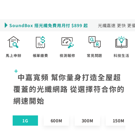
熱門付費頻道
業客戶
智慧生活家電
數位有線電視
服中心
電視節目表
SoundBox 搭光纖免費用月付 $899 起
光纖嘉速 更快 更優
挖趣tv免費看
告
於中嘉
馬上申辦
帳單繳費
檢測報修
常見問題
科技生活
中嘉寬頻 幫你量身打造全屋超
覆蓋的光纖網路 從選擇符合你的
網速開始
1G
600M
300M
150M