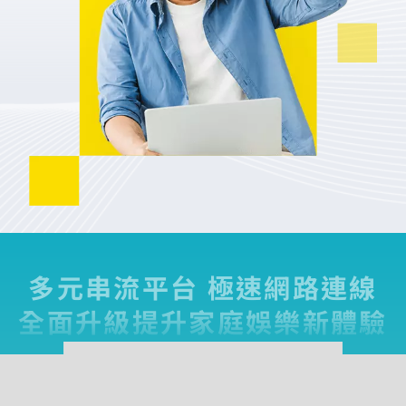
您的寬頻合約尚未符合續約資格
多元串流平台 極速網路連線
區域臨時維修
查無行動電話資料，請先至『用戶資料變更』補上行動電話
您的居住區域不支援所選速率、請重新選擇
資料後，再進行簡訊帳單申請
全面升級提升家庭娛樂新體驗
合約剩餘6個月內才可進行續約，如要選購更多元豐富的
您的區域符合光紀元（光纖到府申辦資格），可享有相
你的裝機區域正在進行臨時維修，若你裝置所遇到的問題無
中嘉寬頻LINE好友募集中
服務，歡迎前往加值服務訂購。
如有疑問請洽詢服務專線 412-8811(手機請加區
取消
同價格的最高品質網路服務
掃描QR Code完成手機綁定！
法獲得解決，請前往線上留言留下資料。
加入好友並完成手機綁定，
我知道了
我知道了
碼)
LINE 對話框輸入「綁定贈好禮」
如對續約有任何問題，前往
專人與我聯繫
。
了解並關閉
即享專屬綁定優惠好禮！​
變更資料
或等待系統自動發送的訊息
前往申辦
【專屬服務】