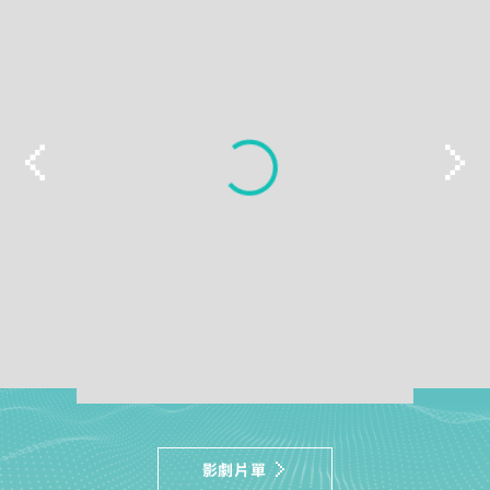
我知道了
點選「點我完成手機綁定」
線上留言
返回前頁
查詢帳單、線上繳費
好禮將於 7 日後發送給您！
智能客服、障礙報修
【專屬服務】
前往加值服務
查詢帳單、線上繳費
智能客服、障礙報修
我知道了
影劇片單