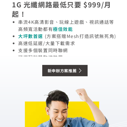
1G 光纖網路最低只要 $999/月
600M 光纖網路最低只要 $899/
300M 光纖網路最低只要 $799/
150M 光纖網路最低只要 $699/
起！
月起！
月起！
月起！
串流4K高清影音、玩線上遊戲、視訊通話等
串流高清影片、玩線上遊戲
滿足觀看高清影片、下載大檔案
串流影音、一般上網活動順暢上網
等高頻寬活動輕鬆
等需求
高頻寬活動都有
應對
適合
適合
一般家庭
小資族、小家庭
使用
極佳效能
大坪數首選
適合大坪數
可滿足大坪數一般用量 (方案搭贈Mesh打造
適合小套房、小坪數公寓
(方案搭贈Mesh打造訊號無死角)
(方案搭贈Mesh打造訊號無死角)
高速低延遲/大量下載需求
適合大量下載需求
訊號無死角)
支援多個裝置同時聯網
支援多個裝置同時聯網
也可支援多裝置聯網
可搭配智慧監控裝置
可搭配智慧監控裝置
可搭配智慧監控裝置
新申辦方案推薦