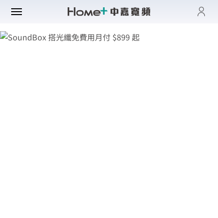
登入
帳單與繳費紀錄
路門市
電子發票查詢
進度查詢
域優惠
網速翻倍
一年短約
門方案
中壢平鎮觀音
全系列方案
中正萬華限定
續約申請
纖上網
光纖限時優惠
板橋土城限定
加值服務
oundBox方案
高雄區域限定
音娛樂
產品介紹
K歌霸方案
申裝查詢
智慧生活方案
慧家庭
isney+
iFi全戶通
串流自由配
運動看DAZN
網路品質
慧社區
oundBox
首創！計量光纖
串流影音介紹
網速測試
K歌霸
全系列方案