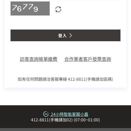
您的寬頻合約尚未符合續約資格
熱門付費頻道
業客戶
智慧生活家電
數位有線電視
區域臨時維修
查無行動電話資料，請先至『用戶資料變更』補上行動電話資料後，
中嘉寬頻LINE好友募集中
您的居住區域不支援所選速率、請重新選擇
再進行簡訊帳單申請
服中心
電視節目表
加入好友並完成手機綁定，
合約剩餘6個月內才可進行續約，如要選購更多元豐富的
您的區域符合光紀元（光纖到府申辦資格），可享有相
你的裝機區域正在進行臨時維修，若你裝置所遇到的問題無法獲得解
服務，歡迎前往加值服務訂購。
挖趣tv免費看
即享專屬綁定優惠好禮！​
決，請前往線上留言留下資料。
如有疑問請洽詢服務專線 412-8811(手機請加區
同價格的最高品質網路服務
掃描QR Code完成手機綁定！
取消
登入
我知道了
我知道了
告
碼)
【專屬服務】
LINE 對話框輸入「綁定贈好禮」
如對續約有任何問題，前往
專人與我聯繫
。
了解並關閉
查詢帳單、線上繳費
變更資料
或等待系統自動發送的訊息
前往申辦
於中嘉
智能客服、障礙報修
我知道了
點選「點我完成手機綁定」
訪客查詢帳單繳費
合作業者客戶發票查詢
線上留言
返回前頁
好禮將於 7 日後發送給您！
立即綁定
【專屬服務】
前往加值服務
如有任何問題請洽客服專線 412-8811(手機請加區碼)
下次再說
查詢帳單、線上繳費
智能客服、障礙報修
24小時智能客服小嘉
我知道了
412-8811(手機請加02) (07:00~01:00)