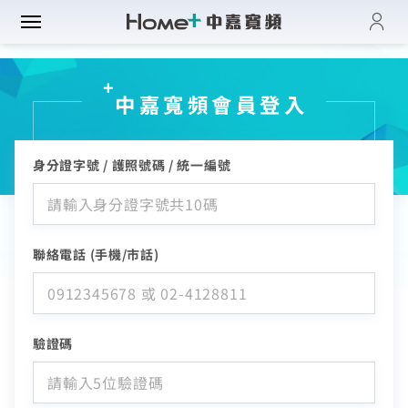
登入
帳單與繳費紀錄
路門市
中嘉寬頻會員登入
電子發票查詢
進度查詢
域優惠
網速翻倍
一年短約
身分證字號 / 護照號碼 / 統一編號
門方案
中壢平鎮觀音
全系列方案
中正萬華限定
續約申請
纖上網
光纖限時優惠
板橋土城限定
加值服務
聯絡電話 (手機/市話)
oundBox方案
高雄區域限定
音娛樂
產品介紹
K歌霸方案
申裝查詢
智慧生活方案
慧家庭
isney+
iFi全戶通
驗證碼
串流自由配
運動看DAZN
網路品質
慧社區
oundBox
首創！計量光纖
串流影音介紹
網速測試
K歌霸
全系列方案