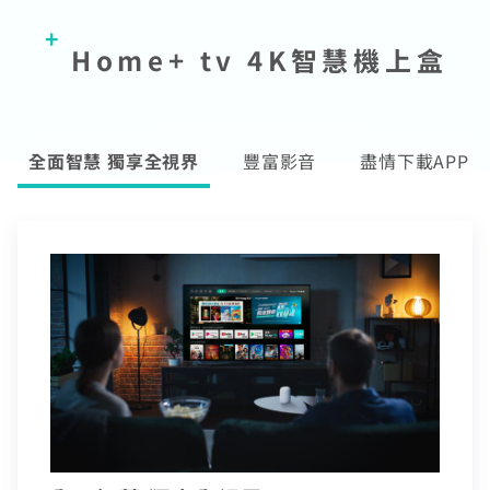
熱門付費頻道
業客戶
智慧生活家電
數位有線電視
Home+ tv 4K智慧機上盒
服中心
電視節目表
挖趣tv免費看
告
全面智慧 獨享全視界
豐富影音
盡情下載APP
於中嘉
中嘉寬頻會員登入
訪客查詢帳單繳費
身分證字號
訂戶編號