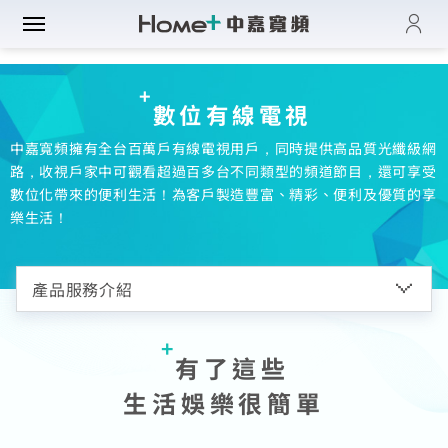
登入
帳單與繳費紀錄
路門市
數位有線電視
電子發票查詢
進度查詢
中嘉寬頻擁有全台百萬戶有線電視用戶，同時提供高品質光纖級網
域優惠
網速翻倍
路，收視戶家中可觀看超過百多台不同類型的頻道節目，還可享受
一年短約
數位化帶來的便利生活！為客戶製造豐富、精彩、便利及優質的享
門方案
中壢平鎮觀音
全系列方案
樂生活！
中正萬華限定
續約申請
纖上網
光纖限時優惠
板橋土城限定
加值服務
oundBox方案
高雄區域限定
音娛樂
產品介紹
K歌霸方案
申裝查詢
智慧生活方案
有了這些
慧家庭
isney+
iFi全戶通
串流自由配
運動看DAZN
生活娛樂很簡單
網路品質
慧社區
oundBox
首創！計量光纖
串流影音介紹
網速測試
K歌霸
全系列方案