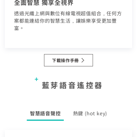
全面智慧 獨享全視界
聯絡電話 (手機/市話)
透過光纖上網與數位有線電視超值組合，任何方
訂單聯絡電話
您的寬頻合約尚未符合續約資格
案都能連結你的智慧生活，讓娛樂享受更加豐
區域臨時維修
富。
頁面將會轉導至「財政部電子發票整合服務平台」進行
查無行動電話資料，請先至『用戶資料變更』補上行動電話
資料後，再進行簡訊帳單申請
您的居住區域不支援所選速率、請重新選擇
發票載具歸戶作業
你的裝機區域正在進行臨時維修，若你裝置所遇到的問題無
合約剩餘6個月內才可進行續約，如要選購更多元豐富的
您的區域符合光紀元（光纖到府申辦資格），可
法獲得解決，請前往線上留言留下資料。
中嘉寬頻LINE好友募集中
服務，歡迎前往加值服務訂購。
驗證碼
如有疑問請洽詢服務專線 412-8811(手機請加區
享有相同價格的最高品質網路服務
掃描QR Code完成手機綁定！
驗證碼
我知道了
我知道了
加入好友並完成手機綁定，​
取消
取消
碼)
LINE 對話框輸入「綁定贈好禮」
如對續約有任何問題，前往
專人與我聯繫
。
下載操作手冊
即享專屬綁定優惠好禮！​
了解並關閉
或等待系統自動發送的訊息
前往申辦
變更資料
去歸戶
【專屬服務】
我知道了
點選「點我完成手機綁定」
返回前頁
查詢帳單、線上繳費
線上留言
藍芽語音遙控器
好禮將於 7 日後發送給您！
智能客服、障礙報修
【專屬服務】
前往加值服務
查詢帳單、線上繳費
登入
登入
智能客服、障礙報修
智慧語音聲控
熱鍵 (hot key)
訪客查詢帳單繳費
中嘉會員登入
合作業者客戶發票查詢
我知道了