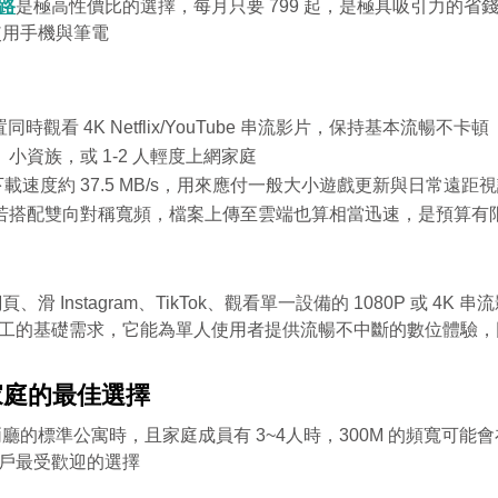
網路
是極高性價比的選擇，每月只要 799 起，是極具吸引力的
使用手機與筆電
置同時觀看 4K Netflix/YouTube 串流影片，保持基本流暢不卡頓
小資族，或 1-2 人輕度上網家庭
論下載速度約 37.5 MB/s，用來應付一般大小遊戲更新與日常遠
若搭配雙向對稱寬頻，檔案上傳至雲端也算相當迅速，是預算有
 Instagram、TikTok、觀看單一設備的 1080P 或 4
級多工的基礎需求，它能為單人使用者提供流暢不中斷的數位體驗
人家庭的最佳選擇
您的寬頻合約尚未符合續約資格
的標準公寓時，且家庭成員有 3~4人時，300M 的頻寬可能
區域臨時維修
用戶最受歡迎的選擇
查無行動電話資料，請先至『用戶資料變更』補
您的居住區域不支援所選速率、請重新選擇
您的區域符合光紀元（光纖到府申辦資
中嘉寬頻LINE好友募集中
掃描QR Code完成手機綁定！
上行動電話資料後，再進行簡訊帳單申請