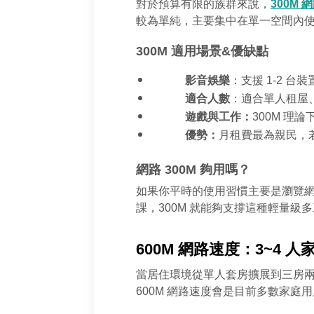
對於預算有限的族群來說，
300M 
較為單純，主要集中在單一空間內
300M 適用場景&優缺點
影音娛樂
：支援 1-2 台裝
適合人數
：適合單人租屋、
遊戲與工作：
300M 理
優勢：
月租費最為親民，
網路 300M 夠用嗎？
如果你平時的使用習慣主要是瀏覽網頁、滑
課，300M 就能夠支撐這種輕量
600M 網路速度：3~4 
當居住環境從單人套房擴展到三房兩廳
600M 網路速度會是目前多數家庭