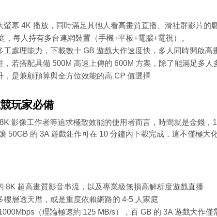
你的裝機區域正在進行臨時維修，若你裝置所遇
格），可享有相同價格的最高品質網路
加入好友並完成手機綁定，
我知道了
我知道了
合約剩餘6個月內才可進行續約，如要選購更
如有疑問請洽詢服務專線 412-8811(手機請
到的問題無法獲得解決，請前往線上留言留下資
LINE 對話框輸入「綁定贈好禮」
取消
變更資料
服務
即享專屬綁定優惠好禮！​
多元豐富的服務，歡迎前往加值服務訂購。
加區碼)
料。
大螢幕 4K 播放，同時滿足其他人看高畫質直播、滑社群影片的
或等待系統自動發送的訊息
【專屬服務】
了解並關閉
線上留言
人家庭，每人持有多台連網裝置（手機+平板+電腦+電視）。
如對續約有任何問題，前往
專人與我聯繫
。
點選「點我完成手機綁定」
前往申辦
查詢帳單、線上繳費
多工處理能力，下載數十 GB 遊戲大作速度快，多人同時開啟高
我知道了
好禮將於 7 日後發送給您！
，若搭配具備 500M 高速上傳的 600M 方案，除了能滿足
前往加值服
智能客服、障礙報修
返回前頁
【專屬服務】
，是兼顧預算與全方位效能的高 CP 值選擇
務
查詢帳單、線上繳費
電競玩家必備
智能客服、障礙報修
及 8K 影像工作者等追求極致效能的使用者而言，時間就是金錢，1G
我知道了
速，讓 50GB 的 3A 遊戲鉅作可在 10 分鐘內下載完成，這不
 8K 超高畫質影音串流，以及專業級無損高解析度遊戲直播
樓層透天厝，或是重度依賴網路的 4-5 人家庭
000Mbps（理論極速約 125 MB/s），百 GB 的 3A 遊