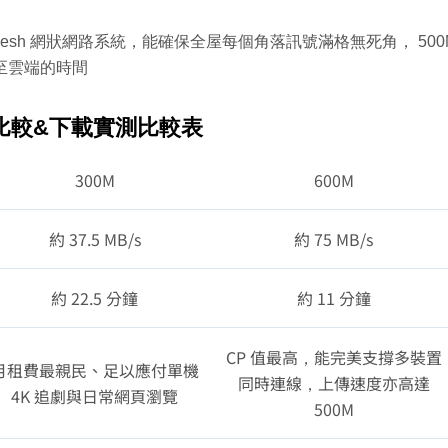
 6 Mesh 網狀網路系統，能確保全屋每個角落訊號滿格無死角， 
雲端的時間 
速度比較&下載實測比較表
300M
600M
約 37.5 MB/s
約 75 MB/s
約 22.5 分鐘
約 11 分鐘
CP 值最高，能完美支撐多裝置
月租費最親民、足以應付單機
同時連線，上傳速度亦高達
4K 追劇與日常網頁瀏覽
500M