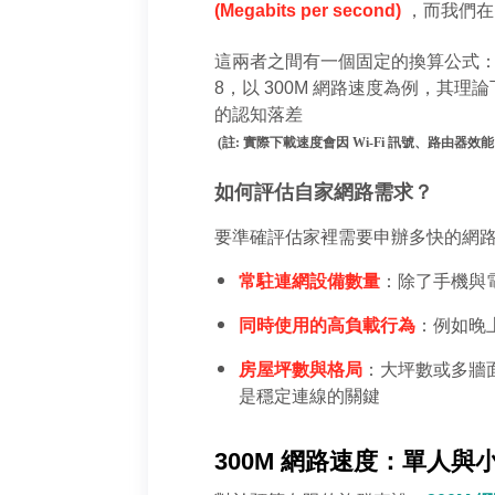
(Megabits per second) 
，而我們在
這兩者之間有一個固定的換算公式：因為
8，以 300M 網路速度為例，其理論下
的認知落差
 (註: 實際下載速度會因 Wi-Fi 訊號、路
如何評估自家網路需求？
要準確評估家裡需要申辦多快的網路
常駐連網設備數量
：除了手機與
同時使用的高負載行為
：例如晚上
房屋坪數與格局
：大坪數或多牆
是穩定連線的關鍵
300M 網路速度：單人與