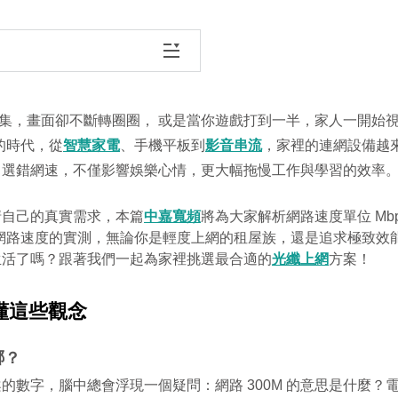
 影集，畫面卻不斷轉圈圈， 或是當你遊戲打到一半，家人一開始
路的時代，從
智慧家電
、手機平板到
影音串流
，家裡的連網設備越
，選錯網速，不僅影響娛樂心情，更大幅拖慢工作與學習的效率
清自己的真實需求，本篇
中嘉寬頻
將為大家解析網路速度單位 Mb
與 1G 網路速度的實測，無論你是輕度上網的租屋族，還是追求極
生活了嗎？跟著我們一起為家裡挑選最合適的
光纖上網
方案！
懂這些觀念
哪？
的數字，腦中總會浮現一個疑問：網路 300M 的意思是什麼？