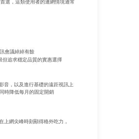
省錢首選，這類使用者的連網情境通常
距視訊會議綽綽有餘
限但追求穩定品質的實惠選擇
K 串流影音，以及進行基礎的遠距視訊上
，同時降低每月的固定開銷
會在上網尖峰時刻顯得格外吃力， 