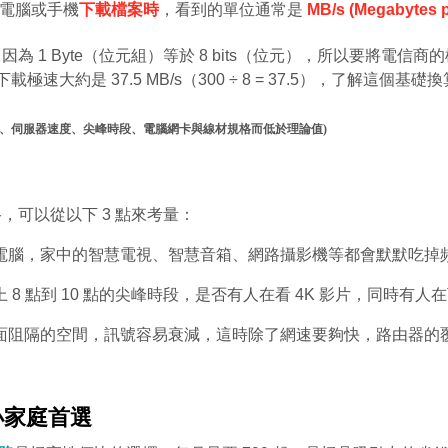
電腦或手機
下載檔案時
，看到的單位通常是
MB/s (Megabytes 
 1 Byte（位元組）等於 8 bits（位元），所以要將電信
載極速大約是 37.5 MB/s（300 ÷ 8 = 37.5），了解
由器效能、伺服器速度、尖峰時段、電腦網卡與線材規格而低於理論值)
，可以從以下 3 點來考量：
電腦，家中的智慧電視、智慧音箱、網路攝影機等都會默默吃掉
 8 點到 10 點的尖峰時段，是否有人在看 4K 影片，同時有
面阻隔的空間，訊號容易衰減，這時除了網速要夠快，路由器的覆
小家庭首選