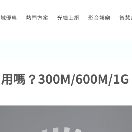
區域優惠
熱門方案
光纖上網
影音娛樂
智慧
平鎮觀音
光纖限時優惠
產品介紹
Disney+
SoundB
萬華限定
SoundBox方案
申裝查詢
運動看DAZN
K歌霸
土城限定
K歌霸方案
WiFi全戶通
串流影音介紹
智慧生
區域限定
智慧生活方案
網路品質
熱門付費頻道
夠用嗎？300M/600M/
串流自由配
網速測試
數位有線電視
首創！計量光纖
電視節目表
全系列方案
挖趣tv免費看