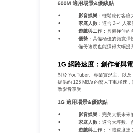
600M 適用場景&優缺點
影音娛樂
：輕鬆應付客廳
家庭人數
：適合 3~4 
遊戲與工作
：具備極佳的
優勢
：具備極佳的頻寬彈性
備份速度也能獲得大幅提升
1G 網路速度：創作者與
對於 YouTuber、專業實況主、以
提供約 125 MB/s 的驚人下載極
致影音享受
1G 適用場景&優缺點
影音娛樂
：完美支援未來的
家庭人數
：適合大坪數、多
遊戲與工作
：下載速度達 1