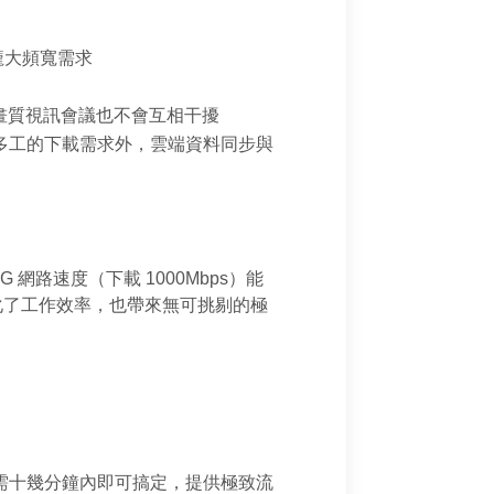
龐大頻寬需求
畫質視訊會議也不會互相干擾
多人多工的下載需求外，雲端資料同步與
 網路速度（下載 1000Mbps）能
僅極大化了工作效率，也帶來無可挑剔的極
戲大作僅需十幾分鐘內即可搞定，提供極致流