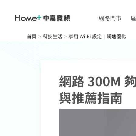
網路門市
網速翻倍
中壢
首頁
>
科技生活
>
家用 Wi-Fi 設定｜網速優化
一年短約
中正
全系列方案
板橋
續約申請
高雄
網路 300M 
加值服務
與推薦指南