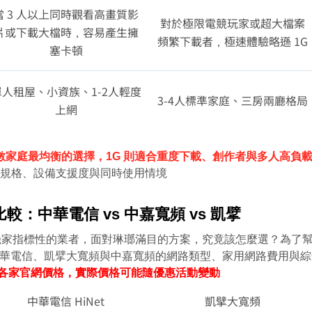
當 3 人以上同時觀看高畫質影
對於極限電競玩家或超大檔案
片或下載大檔時，容易產生擁
頻繁下載者，極速體驗略遜 1G
塞卡頓
單人租屋、小資族、1-2人輕度
3-4人標準家庭、三房兩廳格局
上網
 是多數家庭最均衡的選擇，1G 則適合重度下載、創作者與多人高負
路由器規格、設備支援度與同時使用情境
：中華電信 vs 中嘉寬頻 vs 凱擘
幾家指標性的業者，面對琳瑯滿目的方案，究竟該怎麼選？為了
較，將中華電信、凱擘大寬頻與中嘉寬頻的網路類型、家用網路費用
年參考各家官網價格，實際價格可能隨優惠活動變動
中華電信 HiNet
凱擘大寬頻