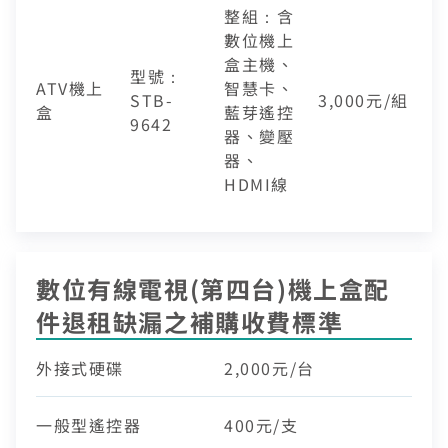
整組：含
數位機上
盒主機、
型號：
ATV機上
智慧卡、
STB-
3,000元/組
盒
藍芽遙控
9642
器、變壓
器、
HDMI線
數位有線電視(第四台)機上盒配
件退租缺漏之補購收費標準
外接式硬碟
2,000元/台
一般型遙控器
400元/支