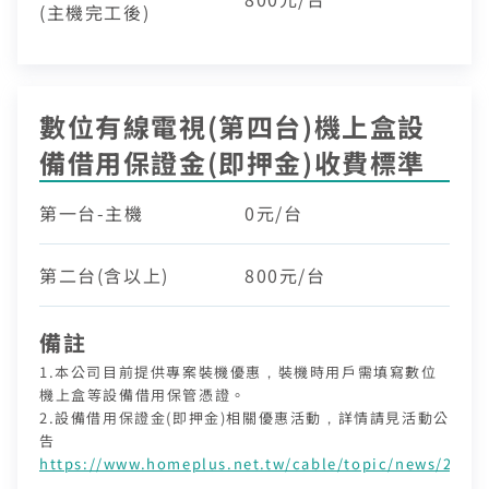
(主機完工後)
數位有線電視(第四台)機上盒設
中嘉寬頻會員登入
備借用保證金(即押金)收費標準
訪客查詢帳單繳費
身分證字號
第一台-主機
0元/台
訂戶編號
第二台(含以上)
800元/台
備註
聯絡電話 (手機/市話)
訂單聯絡電話
您的寬頻合約尚未符合續約資格
1.本公司目前提供專案裝機優惠，裝機時用戶需填寫數位
區域臨時維修
機上盒等設備借用保管憑證。
頁面將會轉導至「財政部電子發票整合服務平台」進行
查無行動電話資料，請先至『用戶資料變更』補上行動電話
2.設備借用保證金(即押金)相關優惠活動，詳情請見活動公
資料後，再進行簡訊帳單申請
您的居住區域不支援所選速率、請重新選擇
發票載具歸戶作業
你的裝機區域正在進行臨時維修，若你裝置所遇到的問題無
告
合約剩餘6個月內才可進行續約，如要選購更多元豐富的
您的區域符合光紀元（光纖到府申辦資格），可
法獲得解決，請前往線上留言留下資料。
中嘉寬頻LINE好友募集中
https://www.homeplus.net.tw/cable/topic/news/203
服務，歡迎前往加值服務訂購。
驗證碼
如有疑問請洽詢服務專線 412-8811(手機請加區
享有相同價格的最高品質網路服務
掃描QR Code完成手機綁定！
驗證碼
我知道了
我知道了
加入好友並完成手機綁定，​
取消