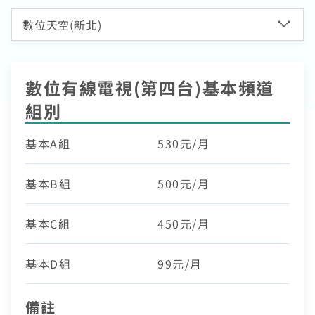
熱門付費頻道
業客戶
智慧生活家電
數位有線電視
服中心
電視節目表
挖趣tv免費看
數位有線電視(第四台)基本頻道
告
組別
於中嘉
基本A組
530元/月
基本B組
500元/月
基本C組
450元/月
基本D組
99元/月
備註