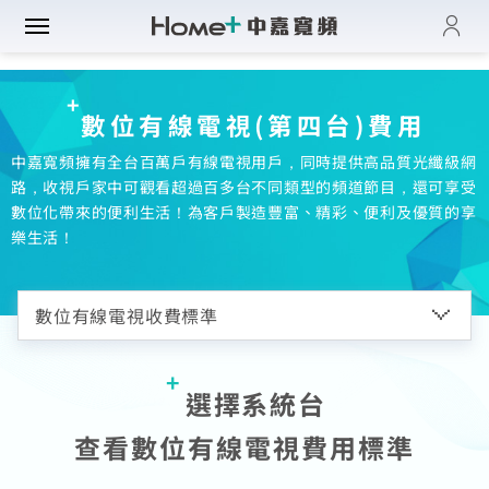
登入
帳單與繳費紀錄
路門市
數位有線電視(第四台)費用
電子發票查詢
進度查詢
中嘉寬頻擁有全台百萬戶有線電視用戶，同時提供高品質光纖級網
域優惠
網速翻倍
路，收視戶家中可觀看超過百多台不同類型的頻道節目，還可享受
一年短約
數位化帶來的便利生活！為客戶製造豐富、精彩、便利及優質的享
門方案
中壢平鎮觀音
全系列方案
樂生活！
中正萬華限定
續約申請
纖上網
光纖限時優惠
板橋土城限定
加值服務
oundBox方案
高雄區域限定
音娛樂
產品介紹
K歌霸方案
申裝查詢
智慧生活方案
慧家庭
isney+
選擇系統台
iFi全戶通
串流自由配
運動看DAZN
查看數位有線電視費用標準
網路品質
慧社區
oundBox
首創！計量光纖
串流影音介紹
網速測試
K歌霸
全系列方案