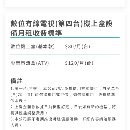
取消
碼)
LINE 對話框輸入「綁定贈好禮」
如對續約有任何問題，前往
專人與我聯繫
。
即享專屬綁定優惠好禮！​
了解並關閉
或等待系統自動發送的訊息
前往申辦
變更資料
去歸戶
【專屬服務】
我知道了
數位有線電視(第四台)機上盒設
點選「點我完成手機綁定」
返回前頁
查詢帳單、線上繳費
線上留言
好禮將於 7 日後發送給您！
備月租收費標準
智能客服、障礙報修
【專屬服務】
前往加值服務
數位機上盒(基本款)
$80/月(台)
查詢帳單、線上繳費
登入
登入
智能客服、障礙報修
影音串流盒(ATV)
$120/月(台)
訪客查詢帳單繳費
中嘉會員登入
合作業者客戶發票查詢
我知道了
備註
如有任何問題請洽客服專線 412-8811(手機請加區碼)
如有任何問題請洽客服專線 412-8811(手機請加區碼)
1.第一台(主機)，本公司均以免費借用方式提供，自第二台
(含)起，用戶可選擇租用或押借，如選擇租用，收費標準
依本表。
2.上開金額係依據目前機型訂定，日後如有新的機型，將
視其性能調整費用。
3.本公司將不定期推出月租優惠活動，詳細內容請洽服務
人員。