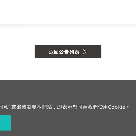
智能客服、障礙報修
我知道了
返回公告列表
時智能客服小嘉
手機請加02) (07:00~01:00)
"同意"或繼續瀏覽本網站，即表示您同意我們使用Cookie。
域與電話
各地系統台
加入中嘉
合作提案
個資與隱私權告知
契約
中嘉數位股份有限公司版權所有，轉載必究 © All Rights Reserved.