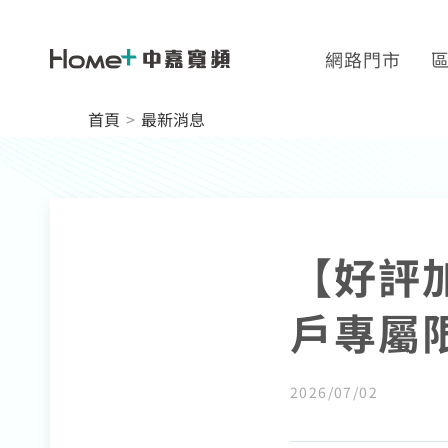
網路門市
網速翻倍
中壢
首頁
>
最新消息
一年短約
中正
全系列方案
板橋
續約申請
高雄
【好評
加值服務
戶專屬
2026/07/02