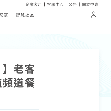
企業客戶
客服中心
公告
關於中嘉
家庭
智慧社區
登入
ox
帳單與繳費紀錄
電子發票查詢
活家電
進度查詢
！】老客
值頻道餐