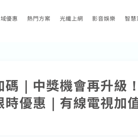
區域優惠
熱門方案
光纖上網
影音娛樂
智慧
平鎮觀音
光纖限時優惠
產品介紹
Disney+
SoundB
萬華限定
SoundBox方案
申裝查詢
運動看DAZN
K歌霸
土城限定
K歌霸方案
WiFi全戶通
串流影音介紹
智慧生
區域限定
智慧生活方案
網路品質
熱門付費頻道
加碼｜中獎機會再升級
串流自由配
網速測試
數位有線電視
首創！計量光纖
電視節目表
限時優惠｜有線電視加
全系列方案
挖趣tv免費看