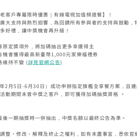
【老客戶專屬限時優惠｜有線電視加值頻道餐】！
得廣大支持與熱烈迴響，為回饋所有參與者的支持與鼓勵，
更多好禮，讓中獎機會再升級！
除原定獎項外，將加碼抽出更多幸運得主
您的寬頻合約尚未符合續約資格
有機會獲得最高新臺幣1,000元家樂福禮券
區域臨時維修
維持不變 (
詳見官網公告
)
查無行動電話資料，請先至『用戶資料變更』補
您的居住區域不支援所選速率、請重新選擇
您的區域符合光紀元（光纖到府申辦資
中嘉寬頻LINE好友募集中
掃描QR Code完成手機綁定！
上行動電話資料後，再進行簡訊帳單申請
你的裝機區域正在進行臨時維修，若你裝置所遇
格），可享有相同價格的最高品質網路
加入好友並完成手機綁定，
我知道了
我知道了
合約剩餘6個月內才可進行續約，如要選購更
如有疑問請洽詢服務專線 412-8811(手機請
到的問題無法獲得解決，請前往線上留言留下資
LINE 對話框輸入「綁定贈好禮」
取消
變更資料
服務
即享專屬綁定優惠好禮！​
6年2月5日-6月30日）成功申辦指定旗艦全享餐方案，且連
多元豐富的服務，歡迎前往加值服務訂購。
加區碼)
料。
或等待系統自動發送的訊息
活動期間未曾中獎之客戶，即可獲得加碼抽獎資格 。
【專屬服務】
了解並關閉
線上留言
如對續約有任何問題，前往
專人與我聯繫
。
點選「點我完成手機綁定」
前往申辦
查詢帳單、線上繳費
我知道了
好禮將於 7 日後發送給您！
前往加值服
智能客服、障礙報修
最後一期抽獎時一併抽出，中獎名額以最終公告為準。
返回前頁
【專屬服務】
務
查詢帳單、線上繳費
容調整、修改、解釋及終止之權利，如有未盡事宜，悉依官