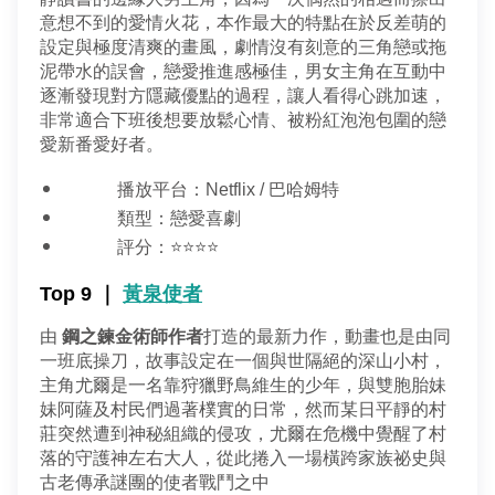
加入好友並完成手機綁定，
我知道了
我知道了
碼)
LINE 對話框輸入「綁定贈好禮」
意想不到的愛情火花，本作最大的特點在於反差萌的
如對續約有任何問題，前往
專人與我聯繫
。
了解並關閉
即享專屬綁定優惠好禮！​
設定與極度清爽的畫風，劇情沒有刻意的三角戀或拖
變更資料
或等待系統自動發送的訊息
前往申辦
【專屬服務】
泥帶水的誤會，戀愛推進感極佳，男女主角在互動中
我知道了
點選「點我完成手機綁定」
線上留言
返回前頁
逐漸發現對方隱藏優點的過程，讓人看得心跳加速，
查詢帳單、線上繳費
好禮將於 7 日後發送給您！
非常適合下班後想要放鬆心情、被粉紅泡泡包圍的戀
智能客服、障礙報修
愛新番愛好者。
【專屬服務】
前往加值服務
查詢帳單、線上繳費
播放平台：Netflix / 巴哈姆特
智能客服、障礙報修
類型：戀愛喜劇
評分：⭐⭐⭐⭐
Top 9 ｜ 
黃泉使者
我知道了
由 
鋼之鍊金術師作者
打造的最新力作，動畫也是由同
一班底操刀，故事設定在一個與世隔絕的深山小村，
主角尤爾是一名靠狩獵野鳥維生的少年，與雙胞胎妹
妹阿薩及村民們過著樸實的日常，然而某日平靜的村
莊突然遭到神秘組織的侵攻，尤爾在危機中覺醒了村
落的守護神左右大人，從此捲入一場橫跨家族祕史與
古老傳承謎團的使者戰鬥之中