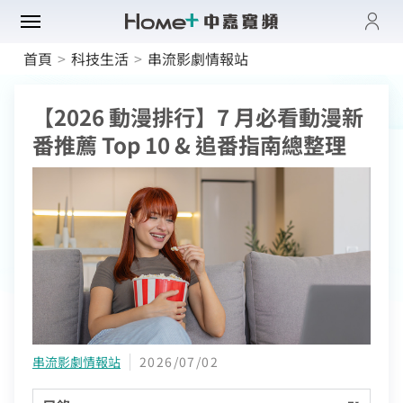
登入
首頁
>
科技生活
>
串流影劇情報站
帳單與繳費紀錄
路門市
電子發票查詢
【2026 動漫排行】7 月必看動漫新
進度查詢
域優惠
網速翻倍
番推薦 Top 10 & 追番指南總整理
一年短約
門方案
中壢平鎮觀音
全系列方案
中正萬華限定
續約申請
纖上網
光纖限時優惠
板橋土城限定
加值服務
oundBox方案
高雄區域限定
音娛樂
產品介紹
K歌霸方案
申裝查詢
智慧生活方案
慧家庭
isney+
iFi全戶通
串流自由配
運動看DAZN
串流影劇情報站
2026/07/02
網路品質
慧社區
oundBox
首創！計量光纖
串流影音介紹
網速測試
K歌霸
全系列方案