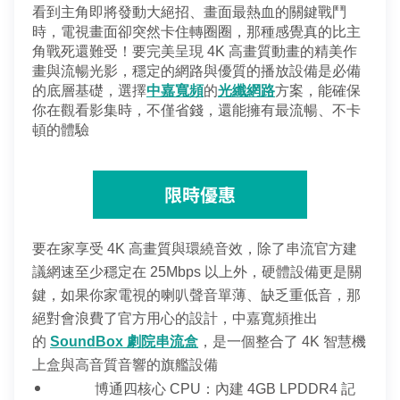
看到主角即將發動大絕招、畫面最熱血的關鍵戰鬥
時，電視畫面卻突然卡住轉圈圈，那種感覺真的比主
角戰死還難受！要完美呈現 4K 高畫質動畫的精美作
畫與流暢光影，穩定的網路與優質的播放設備是必備
的底層基礎，選擇
中嘉寬頻
的
光纖網路
方案，能確保
你在觀看影集時，不僅省錢，還能擁有最流暢、不卡
頓的體驗
限時優惠
要在家享受 4K 高畫質與環繞音效，除了串流官方建
議網速至少穩定在 25Mbps 以上外，硬體設備更是關
鍵，如果你家電視的喇叭聲音單薄、缺乏重低音，那
絕對會浪費了官方用心的設計，中嘉寬頻推出
的 
SoundBox 劇院串流盒
，是一個整合了 4K 智慧機
上盒與高音質音響的旗艦設備
博通四核心 CPU：內建 4GB LPDDR4 記