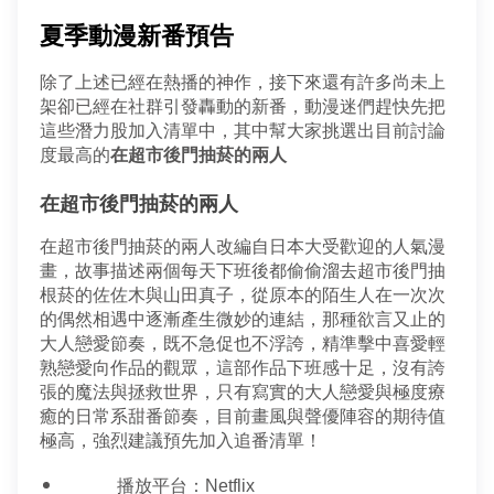
夏季動漫新番預告
除了上述已經在熱播的神作，接下來還有許多尚未上
架卻已經在社群引發轟動的新番，動漫迷們趕快先把
這些潛力股加入清單中，其中幫大家挑選出目前討論
度最高的
在超市後門抽菸的兩人
在超市後門抽菸的兩人
在超市後門抽菸的兩人改編自日本大受歡迎的人氣漫
畫，故事描述兩個每天下班後都偷偷溜去超市後門抽
根菸的佐佐木與山田真子，從原本的陌生人在一次次
的偶然相遇中逐漸產生微妙的連結，那種欲言又止的
大人戀愛節奏，既不急促也不浮誇，精準擊中喜愛輕
熟戀愛向作品的觀眾，這部作品下班感十足，沒有誇
張的魔法與拯救世界，只有寫實的大人戀愛與極度療
癒的日常系甜番節奏，目前畫風與聲優陣容的期待值
極高，強烈建議預先加入追番清單！
播放平台：Netflix