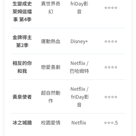
生變成史
異世界奇
friDay影
⭐⭐⭐⭐
萊姆這檔
幻
音
事 第4季
金牌得主
運動熱血
Disney+
⭐⭐⭐⭐
第2季
相反的你
Netflix /
戀愛喜劇
⭐⭐⭐⭐
和我
巴哈姆特
Netflix /
超自然動
黃泉使者
friDay影
⭐⭐⭐⭐
作
音
冰之城牆
校園愛情
Netflix
⭐⭐⭐.5