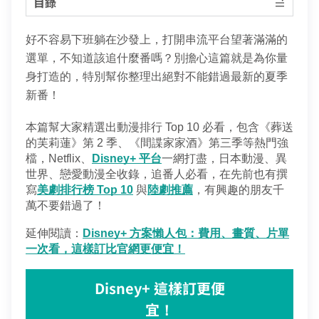
目錄
熱門付費頻道
業客戶
智慧生活家電
數位有線電視
好不容易下班躺在沙發上，打開串流平台望著滿滿的
服中心
電視節目表
選單，不知道該追什麼番嗎？別擔心這篇就是為你量
挖趣tv免費看
身打造的，特別幫你整理出絕對不能錯過最新的夏季
告
新番！
於中嘉
本篇幫大家精選出動漫排行 Top 10 必看，包含《葬送
的芙莉蓮》第 2 季、《間諜家家酒》第三季等熱門強
檔，Netflix、
Disney+ 平台
一網打盡，日本動漫、異
世界、戀愛動漫全收錄，追番人必看，在先前也有撰
寫
美劇排行榜 Top 10
 與
陸劇推薦
，有興趣的朋友千
萬不要錯過了！
延伸閱讀：
Disney+ 方案懶人包：費用、畫質、片單
一次看，這樣訂比官網更便宜！
Disney+ 這樣訂更便
宜！