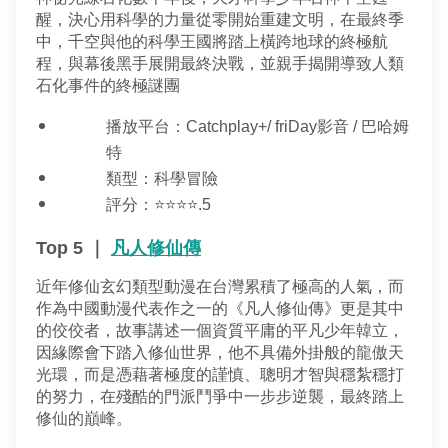
醒，決心用科學的力量從零開始重建文明，在最終季
中，千空與他的科學王國將踏上橫跨地球的終極航
程，與幕後黑手展開最終決戰，並親手揭開導致人類
石化事件的終極謎團
播放平台：Catchplay+/ friDay影音 / 巴哈姆
特
類型：科學冒險
評分：⭐⭐⭐⭐.5
Top 5 ｜
凡人修仙傳
近年修仙玄幻類型動漫在台灣累積了極高的人氣，而
作為中國動漫代表作之一的《凡人修仙傳》更是其中
的佼佼者，故事講述一個資質平庸的平凡少年韓立，
因緣際會下踏入修仙世界，他不具備外掛般的龍傲天
光環，而是憑藉著極度的謹慎、聰明才智與穩紮穩打
的努力，在殘酷的門派鬥爭中一步步逆襲，最終踏上
修仙的巔峰。