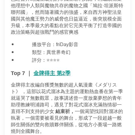
他理想中人類與魔物共存的魔物之國「鳩拉·坦派斯特
聯邦國」，然而隨著國力的強盛，來自西方神聖法皇
國與其他魔王勢力的威脅也日益逼近，衝突規模全面
升級，本季最大的看點在於它完美平衡了打造帝國的
政治策略與超強戰鬥的感官爽感
播放平台：friDay影音
類型：異世界奇幻
評分：⭐⭐⭐⭐
Top 7 ｜
金牌得主 第2季
金牌得主改編自獲獎無數的超人氣漫畫《メダリス
ト》 ，這部以花式溜冰為主題的運動熱血番在第一季
就逼哭了無數觀眾，故事講述曾一度放棄夢想的青年
助理教練明浦路司，遇見了對花式溜冰充滿熱情卻一
直得不到支持的少女 
結束祈，
一個渴望找回對溜冰的
執著，一個需要被看見的舞台，形成了一段超越一般
師生關係的雙向救贖夥伴關係，從地方小賽場一路燃
燒到全國舞台。