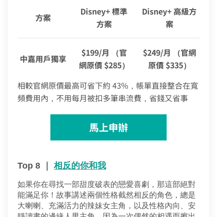
Disney+ 標準
Disney+ 高級方
方案
方案
案
$199/月 （官
$249/月 （官網
中嘉用戶獨享
網原價 $285）
原價 $335）
相較官網原價最高可省下約 43%，帳單直接整合在寬
頻費用內，不用每月被扣多筆串流費，省錢又省事
馬上申辦
您的寬頻合約尚未符合續約資格
Top 8 ｜ 
相反的你和我
區域臨時維修
如果你在尋找一部甜度破表的戀愛喜劇，那這部絕對
查無行動電話資料，請先至『用戶資料變更』補上行動電話
您的居住區域不支援所選速率、請重新選擇
能滿足你！故事講述兩個性格截然相反的角色，總是
資料後，再進行簡訊帳單申請
合約剩餘6個月內才可進行續約，如要選購更多元豐富的
您的區域符合光紀元（光纖到府申辦資格），可享有相
你的裝機區域正在進行臨時維修，若你裝置所遇到的問題無
大喇喇、充滿活力的辣妹女主角，以及性格內向、安
中嘉寬頻LINE好友募集中
服務，歡迎前往加值服務訂購。
如有疑問請洽詢服務專線 412-8811(手機請加區
取消
同價格的最高品質網路服務
掃描QR Code完成手機綁定！
法獲得解決，請前往線上留言留下資料。
靜讀書的邊緣人男主角，因為一次偶然的相遇而擦出