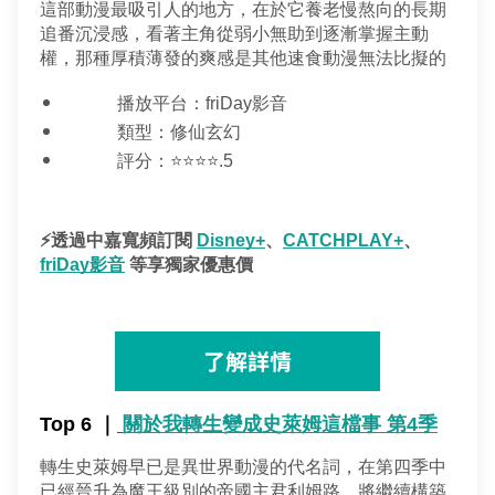
這部動漫最吸引人的地方，在於它養老慢熬向的長期
追番沉浸感，看著主角從弱小無助到逐漸掌握主動
權，那種厚積薄發的爽感是其他速食動漫無法比擬的
播放平台：friDay影音
類型：修仙玄幻
評分：⭐⭐⭐⭐.5
⚡️透過中嘉寬頻訂閱 
Disney+
、
CATCHPLAY+
、
friDay影音
 等享獨家優惠價
了解詳情
Top 6 ｜
關於我轉生變成史萊姆這檔事 第4季
轉生史萊姆早已是異世界動漫的代名詞，在第四季中
已經晉升為魔王級別的帝國主君利姆路，將繼續構築