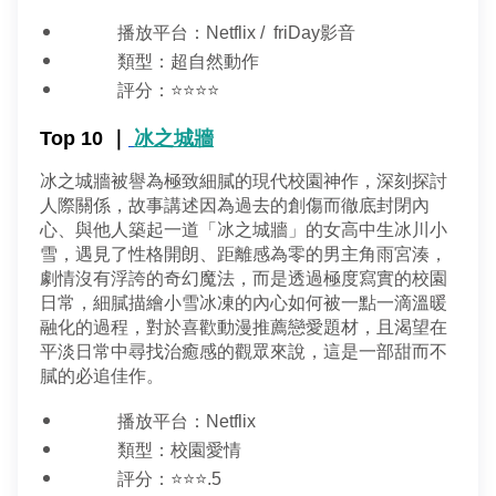
播放平台：Netflix /  friDay影音
類型：超自然動作
評分：⭐⭐⭐⭐
Top 10 ｜
冰之城牆
冰之城牆被譽為極致細膩的現代校園神作，深刻探討
人際關係，故事講述因為過去的創傷而徹底封閉內
心、與他人築起一道「冰之城牆」的女高中生冰川小
雪，遇見了性格開朗、距離感為零的男主角雨宮湊，
劇情沒有浮誇的奇幻魔法，而是透過極度寫實的校園
日常，細膩描繪小雪冰凍的內心如何被一點一滴溫暖
融化的過程，對於喜歡動漫推薦戀愛題材，且渴望在
平淡日常中尋找治癒感的觀眾來說，這是一部甜而不
膩的必追佳作。
播放平台：Netflix
類型：校園愛情
評分：⭐⭐⭐.5