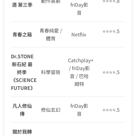
動作喜劇
⭐⭐⭐⭐.8
酒 第三季
friDay影
音
青春純愛 /
⭐⭐⭐⭐.5
青春之箱
Netflix
體育
Dr.STONE
Catchplay+
新石紀 最
/ friDay影
終季
科學冒險
⭐⭐⭐⭐.5
音 / 巴哈
《SCIENCE
姆特
FUTURE》
凡人修仙
friDay影
修仙玄幻
⭐⭐⭐⭐.5
傳
音
關於我轉