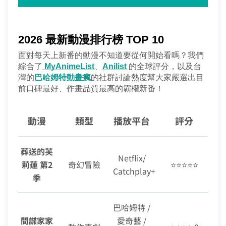
2026 最新動漫排行榜 TOP 10
面對每天上新番的動漫不知道要從何開始看嗎？我們
綜合了
MyAnimeList
、
Anilist
的全球評分，以及台
灣的
巴哈姆特動畫瘋
的社群討論熱度幫大家嚴選出目
前口碑最好、作畫品質最高的霸權新番！
動漫
類型
播放平台
評分
葬送的芙
Netflix/
莉蓮 第2
奇幻冒險
⭐⭐⭐⭐⭐
Catchplay+
季
巴哈姆特 /
間諜家家
愛奇藝 /