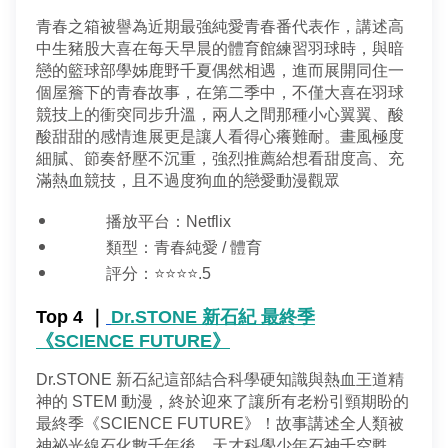
青春之箱被譽為近期最強純愛青春番代表作，講述高
中生豬股大喜在每天早晨的體育館練習羽球時，與暗
戀的籃球部學姊鹿野千夏偶然相遇，進而展開同住一
個屋簷下的青春故事，在第二季中，不僅大喜在羽球
競技上的衝突同步升溫，兩人之間那種小心翼翼、酸
酸甜甜的感情進展更是讓人看得心癢難耐。畫風極度
細膩、節奏舒壓不沉重，強烈推薦給想看甜度高、充
滿熱血競技，且不過度狗血的戀愛動漫觀眾
播放平台：Netflix
類型：青春純愛 / 體育
評分：⭐⭐⭐⭐.5
Top 4 ｜
Dr.STONE 新石紀 最終季
《SCIENCE FUTURE》
Dr.STONE 新石紀這部結合科學硬知識與熱血王道精
神的 STEM 動漫，終於迎來了讓所有老粉引頸期盼的
最終季《SCIENCE FUTURE》！故事講述全人類被
神祕光線石化數千年後，天才科學少年石神千空甦