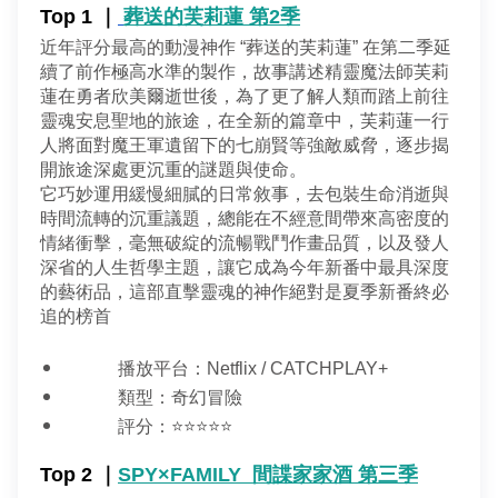
Top 1 ｜
葬送的芙莉蓮 第2季
近年評分最高的動漫神作 “葬送的芙莉蓮” 在第二季延
續了前作極高水準的製作，故事講述精靈魔法師芙莉
蓮在勇者欣美爾逝世後，為了更了解人類而踏上前往
靈魂安息聖地的旅途，在全新的篇章中，芙莉蓮一行
人將面對魔王軍遺留下的七崩賢等強敵威脅，逐步揭
開旅途深處更沉重的謎題與使命。
它巧妙運用緩慢細膩的日常敘事，去包裝生命消逝與
時間流轉的沉重議題，總能在不經意間帶來高密度的
情緒衝擊，毫無破綻的流暢戰鬥作畫品質，以及發人
深省的人生哲學主題，讓它成為今年新番中最具深度
的藝術品，這部直擊靈魂的神作絕對是夏季新番終必
追的榜首
播放平台：Netflix / CATCHPLAY+
類型：奇幻冒險
評分：⭐⭐⭐⭐⭐
Top 2 ｜
SPY×FAMILY 
 間諜家家酒 第三季