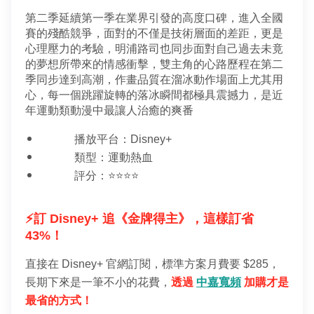
第二季延續第一季在業界引發的高度口碑，進入全國
賽的殘酷競爭，面對的不僅是技術層面的差距，更是
心理壓力的考驗，明浦路司也同步面對自己過去未竟
的夢想所帶來的情感衝擊，雙主角的心路歷程在第二
季同步達到高潮，作畫品質在溜冰動作場面上尤其用
心，每一個跳躍旋轉的落冰瞬間都極具震撼力，是近
年運動類動漫中最讓人治癒的爽番
播放平台：Disney+
類型：運動熱血
評分：⭐⭐⭐⭐
⚡️訂 Disney+ 追《金牌得主》，這樣訂省 
43%！
直接在 Disney+ 官網訂閱，標準方案月費要 $285，
長期下來是一筆不小的花費，
透過 
中嘉寬頻
 加購才是
最省的方式！