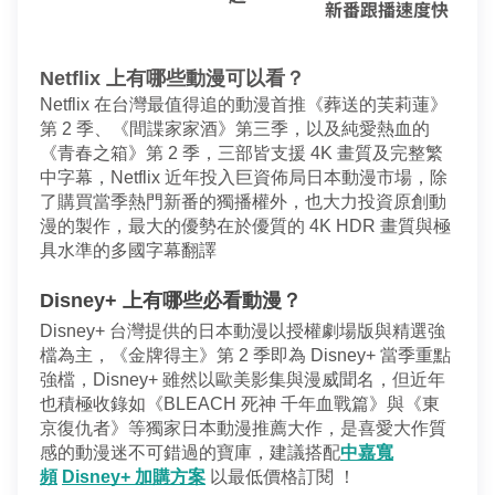
新番跟播速度快
Netflix 上有哪些動漫可以看？
Netflix 在台灣最值得追的動漫首推《葬送的芙莉蓮》
第 2 季、《間諜家家酒》第三季，以及純愛熱血的
《青春之箱》第 2 季，三部皆支援 4K 畫質及完整繁
中字幕，Netflix 近年投入巨資佈局日本動漫市場，除
了購買當季熱門新番的獨播權外，也大力投資原創動
漫的製作，最大的優勢在於優質的 4K HDR 畫質與極
具水準的多國字幕翻譯
Disney+ 上有哪些必看動漫？
Disney+ 台灣提供的日本動漫以授權劇場版與精選強
檔為主，《金牌得主》第 2 季即為 Disney+ 當季重點
強檔，Disney+ 雖然以歐美影集與漫威聞名，但近年
也積極收錄如《BLEACH 死神 千年血戰篇》與《東
京復仇者》等獨家日本動漫推薦大作，是喜愛大作質
感的動漫迷不可錯過的寶庫，建議搭配
中嘉寬
頻
Disney+ 加購方案
以最低價格訂閱 ！