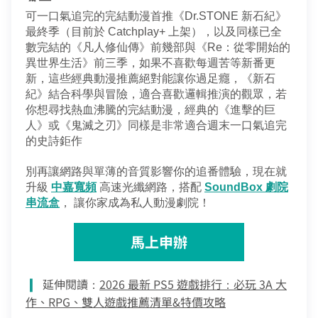
可一口氣追完的完結動漫首推《Dr.STONE 新石紀》
最終季（目前於 Catchplay+ 上架），以及同樣已全
數完結的《凡人修仙傳》前幾部與《Re：從零開始的
異世界生活》前三季，如果不喜歡每週苦等新番更
新，這些經典動漫推薦絕對能讓你過足癮，《新石
紀》結合科學與冒險，適合喜歡邏輯推演的觀眾，若
你想尋找熱血沸騰的完結動漫，經典的《進擊的巨
人》或《鬼滅之刃》同樣是非常適合週末一口氣追完
的史詩鉅作
別再讓網路與單薄的音質影響你的追番體驗，現在就
升級
中嘉寬頻
 高速光纖網路，搭配 
SoundBox 劇院
串流盒
， 讓你家成為私人動漫劇院！
馬上申辦
延伸閱讀：
2026 最新 PS5 遊戲排行：必玩 3A 大
作、RPG、雙人遊戲推薦清單&特價攻略