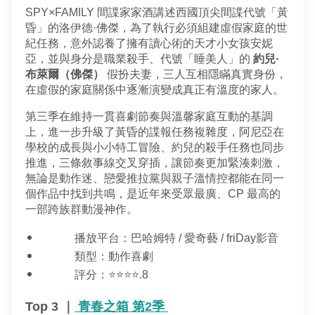
SPY×FAMILY 間諜家家酒講述西國頂尖間諜代號「黃
昏」的洛伊德·佛傑，為了執行必須組建虛假家庭的世
紀任務，意外認養了擁有讀心術的天才小女孩安妮
亞，並與身分是職業殺手、代號「睡美人」的 
約兒·
布萊爾（佛傑）
 假扮夫妻，三人互相隱瞞真實身份，
在虛假的家庭關係中逐漸演變成真正有溫度的家人。
第三季在維持一貫喜劇節奏與溫馨家庭互動的基調
上，進一步升級了黃昏的諜報任務複雜度，阿尼亞在
學校的成長與小小特工冒險、約兒的殺手任務也同步
推進，三條敘事線交叉穿插，讓節奏更加緊湊刺激，
無論是動作迷、戀愛推拉黨與親子溫情控都能在同一
個作品中找到共鳴，是近年來受眾最廣、CP 最高的
一部跨族群動漫神作。
播放平台：巴哈姆特 / 愛奇藝 / friDay影音
類型：動作喜劇
評分：⭐⭐⭐⭐.8
Top 3 ｜
 青春之箱 第2季 