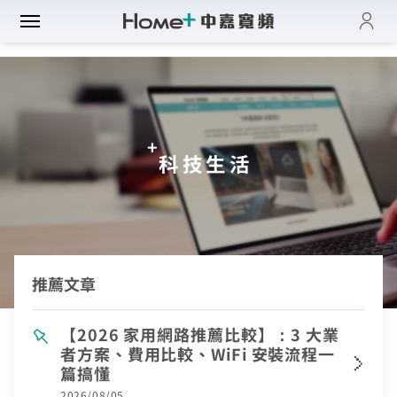
登入
帳單與繳費紀錄
路門市
電子發票查詢
進度查詢
域優惠
網速翻倍
科技生活
一年短約
門方案
中壢平鎮觀音
全系列方案
中正萬華限定
續約申請
纖上網
光纖限時優惠
板橋土城限定
加值服務
oundBox方案
高雄區域限定
音娛樂
產品介紹
推薦文章
K歌霸方案
申裝查詢
智慧生活方案
慧家庭
isney+
iFi全戶通
【2026 家用網路推薦比較】：3 大業
串流自由配
運動看DAZN
者方案、費用比較、WiFi 安裝流程一
網路品質
慧社區
oundBox
首創！計量光纖
篇搞懂
串流影音介紹
網速測試
K歌霸
全系列方案
2026/08/05