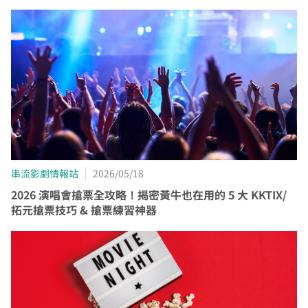
串流影劇情報站
2026/05/18
您的寬頻合約尚未符合續約資格
2026 演唱會搶票全攻略！揭密黃牛也在用的 5 大 KKTIX/
拓元搶票技巧 & 搶票練習神器
區域臨時維修
查無行動電話資料，請先至『用戶資料變更』補上行動電話
您的居住區域不支援所選速率、請重新選擇
資料後，再進行簡訊帳單申請
合約剩餘6個月內才可進行續約，如要選購更多元豐富的
您的區域符合光紀元（光纖到府申辦資格），可享有相
你的裝機區域正在進行臨時維修，若你裝置所遇到的問題無
中嘉寬頻LINE好友募集中
服務，歡迎前往加值服務訂購。
如有疑問請洽詢服務專線 412-8811(手機請加區
取消
同價格的最高品質網路服務
掃描QR Code完成手機綁定！
法獲得解決，請前往線上留言留下資料。
加入好友並完成手機綁定，
我知道了
我知道了
碼)
LINE 對話框輸入「綁定贈好禮」
如對續約有任何問題，前往
專人與我聯繫
。
了解並關閉
即享專屬綁定優惠好禮！​
變更資料
或等待系統自動發送的訊息
前往申辦