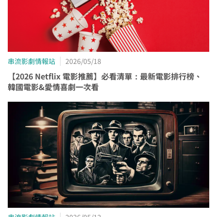
【專屬服務】
我知道了
點選「點我完成手機綁定」
線上留言
返回前頁
查詢帳單、線上繳費
好禮將於 7 日後發送給您！
智能客服、障礙報修
【專屬服務】
前往加值服務
查詢帳單、線上繳費
串流影劇情報站
2026/05/18
智能客服、障礙報修
【2026 Netflix 電影推薦】必看清單：最新電影排行榜、
韓國電影&愛情喜劇一次看
我知道了