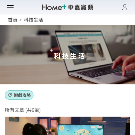
登入
首頁
>
科技生活
帳單與繳費紀錄
路門市
電子發票查詢
進度查詢
域優惠
網速翻倍
科技生活
一年短約
門方案
中壢平鎮觀音
全系列方案
中正萬華限定
續約申請
纖上網
光纖限時優惠
板橋土城限定
加值服務
oundBox方案
高雄區域限定
音娛樂
產品介紹
遊戲攻略
K歌霸方案
申裝查詢
智慧生活方案
慧家庭
isney+
所有文章 (共6筆)
iFi全戶通
串流自由配
運動看DAZN
網路品質
慧社區
oundBox
首創！計量光纖
串流影音介紹
網速測試
K歌霸
全系列方案