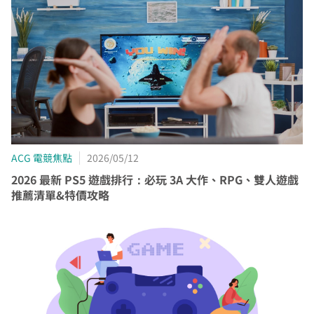
你的裝機區域正在進行臨時維修，若你裝置所遇到的問題無
中嘉寬頻LINE好友募集中
服務，歡迎前往加值服務訂購。
如有疑問請洽詢服務專線 412-8811(手機請加區
取消
同價格的最高品質網路服務
掃描QR Code完成手機綁定！
法獲得解決，請前往線上留言留下資料。
加入好友並完成手機綁定，
我知道了
我知道了
碼)
LINE 對話框輸入「綁定贈好禮」
如對續約有任何問題，前往
專人與我聯繫
。
了解並關閉
即享專屬綁定優惠好禮！​
變更資料
或等待系統自動發送的訊息
前往申辦
【專屬服務】
我知道了
點選「點我完成手機綁定」
線上留言
返回前頁
查詢帳單、線上繳費
好禮將於 7 日後發送給您！
智能客服、障礙報修
【專屬服務】
前往加值服務
查詢帳單、線上繳費
智能客服、障礙報修
ACG 電競焦點
2026/05/12
2026 最新 PS5 遊戲排行：必玩 3A 大作、RPG、雙人遊戲
推薦清單&特價攻略
我知道了