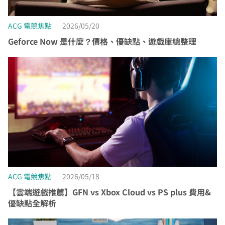
ACG 電競焦點
2026/05/20
Geforce Now 是什麼？價格、優缺點、遊戲庫總整理
ACG 電競焦點
2026/05/18
您的寬頻合約尚未符合續約資格
【雲端遊戲推薦】GFN vs Xbox Cloud vs PS plus 費用&
優缺點全解析
區域臨時維修
查無行動電話資料，請先至『用戶資料變更』補上行動電話
您的居住區域不支援所選速率、請重新選擇
資料後，再進行簡訊帳單申請
合約剩餘6個月內才可進行續約，如要選購更多元豐富的
您的區域符合光紀元（光纖到府申辦資格），可享有相