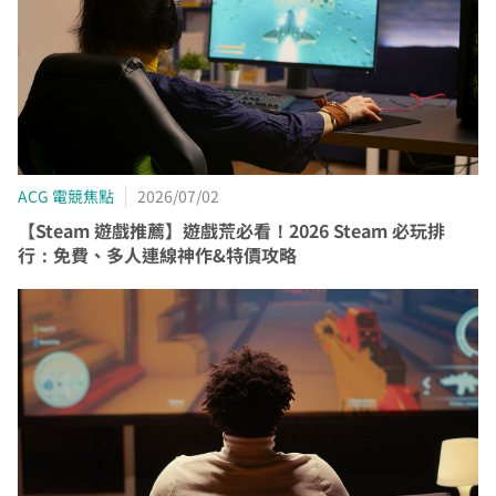
熱門付費頻道
業客戶
智慧生活家電
數位有線電視
服中心
電視節目表
挖趣tv免費看
告
ACG 電競焦點
2026/07/02
於中嘉
【Steam 遊戲推薦】遊戲荒必看！2026 Steam 必玩排
行：免費、多人連線神作&特價攻略