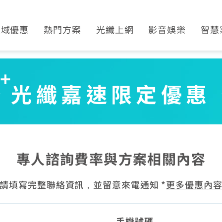
區域優惠
熱門方案
光纖上網
影音娛樂
智慧
平鎮觀音
光纖限時優惠
產品介紹
Disney+
SoundB
萬華限定
SoundBox方案
申裝查詢
運動看DAZN
K歌霸
光纖嘉速限定優惠
土城限定
K歌霸方案
WiFi全戶通
串流影音介紹
智慧生
區域限定
智慧生活方案
網路品質
熱門付費頻道
串流自由配
網速測試
數位有線電視
首創！計量光纖
電視節目表
專人諮詢費率與方案相關內容
全系列方案
挖趣tv免費看
請填寫完整聯絡資訊，並留意來電通知 *
更多優惠內
手機號碼