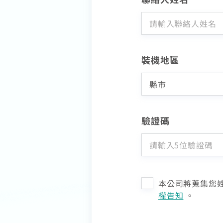
裝機地區
驗證碼
本公司將蒐集您姓
權告知
。