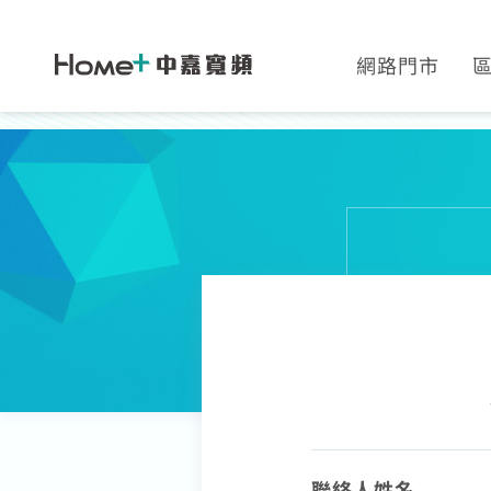
網路門市
網速翻倍
中壢
一年短約
中正
全系列方案
板橋
續約申請
高雄
加值服務
聯絡人姓名