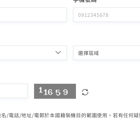
您的寬頻合約尚未符合續約資格
區域臨時維修
需求已送出，專人將致電聯繫
查無行動電話資料，請先至『用戶資料變更』補
您的居住區域不支援所選速率、請重新選擇
登記成功!
您的區域符合光紀元（光纖到府申辦資
中嘉寬頻LINE好友募集中
掃描QR Code完成手機綁定！
上行動電話資料後，再進行簡訊帳單申請
您已經是我們的會員
你的裝機區域正在進行臨時維修，若你裝置所遇
我們已收到您的需求，相關人員會再次致電確
格），可享有相同價格的最高品質網路
加入好友並完成手機綁定，
我知道了
我知道了
合約剩餘6個月內才可進行續約，如要選購更
如有疑問請洽詢服務專線 412-8811(手機請
請留意來電或簡訊，以接收第一手活動優惠通
到的問題無法獲得解決，請前往線上留言留下資
請前往會員服務窗口
LINE 對話框輸入「綁定贈好禮」
取消
變更資料
認，屆時請留意來電，如有任何問題請洽客服
服務
即享專屬綁定優惠好禮！​
多元豐富的服務，歡迎前往加值服務訂購。
加區碼)
料。
知
專線 412-8811(手機請加區碼)
或等待系統自動發送的訊息
【專屬服務】
了解並關閉
線上留言
如對續約有任何問題，前往
專人與我聯繫
。
返回前頁
立即前往
點選「點我完成手機綁定」
前往申辦
查詢帳單、線上繳費
我知道了
返回首頁
好禮將於 7 日後發送給您！
返回首頁
前往加值服
智能客服、障礙報修
返回前頁
【專屬服務】
務
名/電話/地址/電郵於本國籍裝機目的範圍使用。若有任何
查詢帳單、線上繳費
智能客服、障礙報修