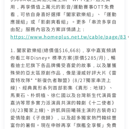
身分證字號
用，再享價值上萬元的影音/運動賽事OTT免費
訂戶編號
看，可依自身喜好選擇「闔家歡樂組」、「運動
應援組」或「影劇爽看組」。更多「串流多享自
由配」服務內容及方案詳情請上：
聯絡電話 (手機/市話)
您的寬頻合約尚未符合續約資格
訂單聯絡電話
https://www.homeplus.net.tw/cable/page/83
頁面將會轉導至「財政部電子發票整合服務平台」進行
區域臨時維修
查無行動電話資料，請先至『用戶資料變更』補上行動電話
1. 闔家歡樂組(總價值$16,668)，享中嘉寬頻請
您的居住區域不支援所選速率、請重新選擇
發票載具歸戶作業
資料後，再進行簡訊帳單申請
合約剩餘6個月內才可進行續約，如要選購更多元豐富的
你看三年Disney+ 標準方案(原價$285/月)，暢
您的區域符合光紀元（光纖到府申辦資格），可
你的裝機區域正在進行臨時維修，若你裝置所遇到的問題無
驗證碼
中嘉寬頻LINE好友募集中
服務，歡迎前往加值服務訂購。
如有疑問請洽詢服務專線 412-8811(手機請加區
取消
驗證碼
享有相同價格的最高品質網路服務
掃描QR Code完成手機綁定！
看迪士尼旗下各品牌備受喜愛的故事，以及屢獲
法獲得解決，請前往線上留言留下資料。
我知道了
我知道了
加入好友並完成手機綁定，​
取消
碼)
殊榮的亞太區原創作品，像是漫威好評大片《雷
LINE 對話框輸入「綁定贈好禮」
如對續約有任何問題，前往
專人與我聯繫
。
了解並關閉
即享專屬綁定優惠好禮！​
變更資料
霆特攻隊* *新復仇者聯盟》(8/27獨家串流上
或等待系統自動發送的訊息
前往申辦
去歸戶
【專屬服務】
線)、經典異形系列首部影集《異形：地球》、
我知道了
點選「點我完成手機綁定」
線上留言
返回前頁
查詢帳單、線上繳費
馬東石、朴炯植、徐仁國以及台灣新生代演員雷
好禮將於 7 日後發送給您！
智能客服、障礙報修
嘉汭等眾多實力派演員共演的韓劇《十二使者》
【專屬服務】
前往加值服務
(8/23獨家上線)、許凱與田曦薇主演的古裝奇幻
登入
登入
查詢帳單、線上繳費
愛情陸劇《子夜歸》，以及超多獨家熱門韓綜豐
智能客服、障礙報修
訪客查詢帳單繳費
富你的暑假。現在申辦再享「旗艦全享餐」免費
中嘉會員登入