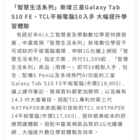
熱門付費頻道
業客戶
「智慧生活系列」新增三星Galaxy Tab
智慧生活家電
數位有線電視
S10 FE、TCL平板電腦$0入手 大幅提升學
服中心
電視節目表
習體驗
挖趣tv免費看
有感近年AI人工智慧普及帶動數位學習快速發
告
展，中嘉寬頻「智慧生活系列」新增數位學習不
可或缺的平板電腦選擇，申辦1G光纖上網搭「智
於中嘉
慧生活系列」指定方案，月付$1,599起，「智慧
生活系列」商品（限擇一）即可$0輕鬆入手，包
含：配備S Pen以及多項熱門AI功能的三星
Galaxy Tab S10 FE平板電腦(市價$18,900)，
讓上課作筆記、搜尋資料都更加聰明；以及擁有
14.3 吋大螢幕搭、搭配TCL專利的第三代
NXTPAPER未來紙顯示技術的TCL NXTPAPER
14平板電腦(市價$17,050)，提供媲美紙本的舒
適閱讀體驗。搭配中嘉寬頻高品質的1G光纖飆
網，大幅提升數位學習體驗及效率。