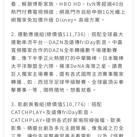
合作業者客戶發票查詢
看，解鎖博斯家族、HBO HD、tvN等超過40台
熱門付費電視頻道；網路門市自助申辦1G光纖上
如有任何問題請洽客服專線 412-8811(手機請加區碼)
我知道了
網獨享免加價升級 Disney+ 高級方案。
如有任何問題請洽客服專線 412-8811(手機請加區碼)
2. 運動應援組(總價值$11,736)：搭配全球最大
運動串流平台—DAZN及遠傳friDay影音。中嘉
寬頻獨家合作的DAZN全年轉播數千場運動賽
事，像下半季正火熱開打的中華職棒、日本職棒
太平洋聯盟全六隊、橫濱DeNA海灣之星、讀賣
巨人獨家主場賽事，還有各式國際主流賽事獨家
轉播，如：西班牙足球甲級聯賽、全球最頂尖拳
擊賽事…等，隨時隨地、想看就看。
3. 影劇爽看組(總價值$10,776)：搭配
CATCHPLAY+及遠傳friDay影音。
CATCHPLAY+提供各式好萊塢院線強檔、歐美
影集、精選台劇及多元主題策展，像鬼滅之刃全
三季，讓你先完整複習再去看電影，以及《怪獸