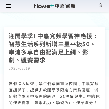
登入
帳單與繳費紀錄
路門市
電子發票查詢
迎開學季! 中嘉寬頻學習神應援：
進度查詢
域優惠
網速翻倍
智慧生活系列新增三星平板$0、
一年短約
門方案
中壢平鎮觀音
串流多享自由配滿足上網、影
全系列方案
中正萬華限定
劇、觀賽需求
續約申請
纖上網
光纖限時優惠
板橋土城限定
加值服務
2025/08/19
oundBox方案
高雄區域限定
音娛樂
產品介紹
K歌霸方案
申裝查詢
暑假進入尾聲，學生們準備重返校園，中嘉寬頻
智慧生活方案
慧家庭
isney+
應援學子，提供多款開學季限定方案及優惠，滿
iFi全戶通
串流自由配
運動看DAZN
足數位學習中所需的網路、3C設備與生活中的休
網路品質
慧社區
oundBox
首創！計量光纖
閒娛樂需求，飆網給力、學習Pro、娛樂滿分！
串流影音介紹
網速測試
K歌霸
全系列方案