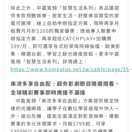
除此之外，中嘉寬頻「智慧生活系列」商品還提
供多款視聽娛樂、居家生活、舒壓美容類型的家
電可選擇；線上自助申辦指定方案，限時再享月
租費月月折$200的獨家優惠；透過專人聯繫申
辦指定方案，再享超低CATCHPLAY+加購價
$99/月，即可盡享各式好萊塢院線強檔、歐美影
集、精選台劇，學習之餘也適度放鬆。更多中嘉
寬頻「智慧生活系列」詳情請上：
https://www.homeplus.net.tw/cable/page/35
串流多享自由配：超夯影劇節目隨選隨看、
全球精彩賽事即時應援不漏接
中嘉寬頻「串流多享自由配」方案提供穩定快
速的光纖網路，讓學子在數位學習過程中快人一
步、搶佔先機，還能全面滿足對影音娛樂、運動
中嘉寬頻會員登入
賽事的多元休閒需求。月租$799起，可享
訪客查詢帳單繳費
$300M以上高速光纖上網、Wi-Fi全戶通免費