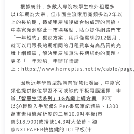
根據統計，多數大專院校學生校外租屋多
以
1
年期為大宗，但市面主流家用寬頻多為
2
年以
上的長約期，造成租屋族後續合約處理的困擾。
中嘉寬頻洞察此一市場痛點，貼心提供網路門市
中嘉寬頻會員登入
訪客查詢帳單繳費
「一年短約」獨家方案，用戶僅需綁約
12
個月，
就可以用跟長約期相同的月租費享有高品質的光
身分證字號
訂戶編號
纖上網體驗，解決租屋族無法長期綁約的問題。
更多「一年短約」申辦詳情請
上：
https://www.homeplus.net.tw/cable/page
聯絡電話 (手機/市話)
您的寬頻合約尚未符合續約資格
訂單聯絡電話
因應近年學習型態朝向智慧化發展，中嘉寬
頁面將會轉導至「財政部電子發票整合服務平台」進行
頻也提供數位學習不可或缺的平板電腦選擇，申
區域臨時維修
查無行動電話資料，請先至『用戶資料變更』補上行動電話
您的居住區域不支援所選速率、請重新選擇
發票載具歸戶作業
辦
「智慧生活系列」
1G
光纖上網方案
，即可
資料後，再進行簡訊帳單申請
合約剩餘6個月內才可進行續約，如要選購更多元豐富的
您的區域符合光紀元（光纖到府申辦資格），可
你的裝機區域正在進行臨時維修，若你裝置所遇到的問題無
驗證碼
以
$0
輕鬆入手配備
S Pen
書寫筆記體驗、
1300
中嘉寬頻LINE好友募集中
服務，歡迎前往加值服務訂購。
如有疑問請洽詢服務專線 412-8811(手機請加區
取消
驗證碼
享有相同價格的最高品質網路服務
掃描QR Code完成手機綁定！
法獲得解決，請前往線上留言留下資料。
我知道了
我知道了
加入好友並完成手機綁定，​
萬畫素相機解析度的三星
10.9
吋平板
(
市
取消
碼)
LINE 對話框輸入「綁定贈好禮」
如對續約有任何問題，前往
專人與我聯繫
。
了解並關閉
價
$18,900)
或搭載
14.3
吋大螢幕、獨
即享專屬綁定優惠好禮！​
變更資料
或等待系統自動發送的訊息
前往申辦
家
NXTPAPER
快捷鍵的
TCL
平板
(
市
去歸戶
【專屬服務】