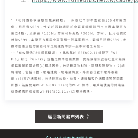
*
「相同價格享受雙倍飆網體驗」：係指以申辦中嘉寬頻
150M
方案為
例，月租費
$699
，惟如於活動期間於中嘉寬頻網路門市申辦本優惠方
案
(24
期
)
，原網速「
150M
」方案可升級為「
300M
」方案，
且月租費仍
維持
$699
，本優惠方案與中嘉寬頻一般專案相比，同樣月租費
$699
，申
辦本優惠活動方案者可享之網速為申辦一般專案者之兩倍。
**
「有效降低
75%
網路延遲」：此係基於
IEEE802.11
規範下「
Wi-
Fi6
」對比「
Wi-Fi5
」規格之標準理論數據，實際無線訊號吞吐量和無線
網路覆蓋範圍會與
(1)
環境因素，包括建築物材質、隔間和障礙物；
(2)
網
路環境，包括干擾、網路速度、網路擁擠度、路由器位置和網路複雜
度；
(3)
客戶端限制，包括速率效能、位置、連接和客戶端環境等等因素
影響。若要使用
Wi-Fi6(802.11ax)
的
Wi-Fi
標準，用戶端使用的終端無
線設備需同樣支援
Wi-Fi6(802.11ax)
之規格標準。
返回新聞發布列表