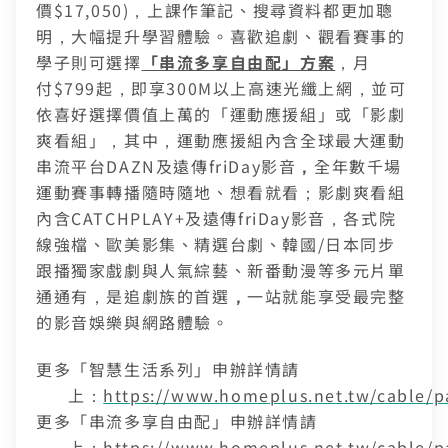
我知道了
點選「點我完成手機綁定」
線上留言
價
$17,050)
，上課作筆記、搜尋資料都更加聰
返回前頁
查詢帳單、線上繳費
明，大幅提升學習體驗。喜歡追劇、觀看賽事的
好禮將於 7 日後發送給您！
智能客服、障礙報修
學子則可選擇
「串流多享自由配」方案
，月
【專屬服務】
前往加值服務
登入
付
$799
起，即享
300M
以上高速光纖上網，並可
登入
查詢帳單、線上繳費
依喜好選擇價值上萬的「運動應援組」或「影劇
智能客服、障礙報修
訪客查詢帳單繳費
中嘉會員登入
爽看組」，其中，運動應援組
內含全球最大運動
合作業者客戶發票查詢
串流平台
DAZN
及遠傳
friDay
影音
，
全年數千場
運動賽事轉播隨時隨地、想看就看；
影劇爽看組
如有任何問題請洽客服專線 412-8811(手機請加區碼)
我知道了
如有任何問題請洽客服專線 412-8811(手機請加區碼)
內含
CATCHPLAY+
及遠傳
friDay
影音，
各式院
線強檔、歐美影集、精選台劇、
韓國
/
日本同步
跟播獨家戲劇與人氣綜藝、新番動漫等多元片單
通通有，是追劇
族的首選
，
一站就能享受最完整
的影音娛樂與網路體驗。
更多「智慧生活系列」申辦詳情請
上：
https://www.homeplus.net.tw/cable/p
更多「串流多享自由配」申辦詳情請
上：
https://www.homeplus.net.tw/cable/p