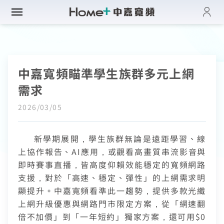
登入
帳單與繳費紀錄
路門市
電子發票查詢
中嘉寬頻瞄準學生族群多元上網
進度查詢
域優惠
網速翻倍
需求
一年短約
門方案
中壢平鎮觀音
全系列方案
2026/03/05
中正萬華限定
續約申請
纖上網
光纖限時優惠
板橋土城限定
新學期展開，學生族群無論是遠距學習、線
加值服務
oundBox方案
高雄區域限定
上協作報告、
AI
應用，或觀看高畫質串流影音與
音娛樂
產品介紹
K歌霸方案
即時賽事直播，皆高度仰賴效能穩定的寬頻網路
申裝查詢
智慧生活方案
支援，對於「高速、穩定、彈性」的上網需求明
慧家庭
isney+
iFi全戶通
顯提升。中嘉寬頻看準此一趨勢，提供多款光纖
串流自由配
運動看DAZN
網路品質
上網升級優惠與網路門市限定方案，從「網速翻
慧社區
oundBox
首創！計量光纖
串流影音介紹
倍不加價」到「一年短約」獨家方案，還可用
$0
網速測試
K歌霸
全系列方案