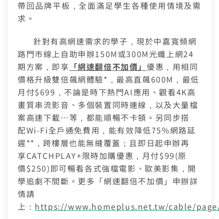
熱門付費頻道
帶回品牌平板，全面滿足學生各種使用情境及需
業客戶
智慧生活家電
求。
數位有線電視
服中心
電視節目表
針對有高網速需求的學子，現於中嘉寬頻網
挖趣tv免費看
路門市線上自助申辦
150M
或
300M
光纖上網
24
告
期方案，即享
「網速翻倍不加價」
優惠，用相同
價格升級雙倍飆網體驗
*
，最高直飆
600M
，最低
於中嘉
月付
$699
，
不論是時下熱門
AI
應用、觀看
4K
高
畫質串流影音、多個裝置同時連線，以及大量檔
案高速下載
…
等，都能順暢不卡頓。另同步搭
配
Wi-Fi
全戶通免費用，能有效降低
75%
網路延
遲
**
，跨樓層也能無縫覆蓋；且
即日起申辦再
享
CATCHPLAY+
限時加購優惠，月付
$99
(
原
價
$250)
即可暢看各式強檔電影、歐美影集，開
學追劇不間斷。更多「網速翻倍不加價」申辦詳
情請
上：
https://www.homeplus.net.tw/cable/page