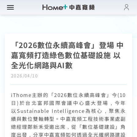
登入
帳單與繳費紀錄
路門市
電子發票查詢
「2026數位永續高峰會」登場 中
進度查詢
域優惠
網速翻倍
嘉寬頻打造綠色數位基礎設施 以
一年短約
門方案
中壢平鎮觀音
全光化網路與AI數
全系列方案
中正萬華限定
續約申請
2026/04/10
纖上網
光纖限時優惠
板橋土城限定
加值服務
oundBox方案
高雄區域限定
音娛樂
產品介紹
iThome
主辦的「
2026
數位永續高峰會」今
(10
K歌霸方案
日
)
於台北富邦國際會議中心盛大登場，今年
申裝查詢
智慧生活方案
以
Sustainable Intelligence
為核心，聚焦永
慧家庭
isney+
iFi全戶通
串流自由配
續與數位雙軸轉型。中嘉寬頻工程技術事業處副
運動看DAZN
網路品質
總經理鄭新禾受邀出席，從「數位基礎建設」角
慧社區
oundBox
首創！計量光纖
串流影音介紹
網速測試
度出發，分享中嘉寬頻如何透過全光纖網路建設
K歌霸
全系列方案