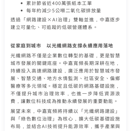
合作業者客戶發票查詢
累計節省近400萬張紙本工單
每年約減少5公噸二氧化碳排放量
如有任何問題請洽客服專線 412-8811(手機請加區碼)
我知道了
如有任何問題請洽客服專線 412-8811(手機請加區碼)
透過「網路建設×
AI
治理」雙軸並進，中嘉逐步
建立可量化、可追蹤的低碳營運體系。
從家庭到城市 以光纖網路支撐永續應用落地
光纖網路不僅是企業數位轉型的基礎，更是智慧
城市發展的關鍵底座
。
中嘉寬頻長期深耕在地，
持續投入高速網路建設
，廣泛應用於智慧城市發
展、智慧交通、地方水情監測、社區安全、偏鄉
醫療等多元領域。穩定且低碳的網路基礎設施，
不僅提升城市治理效率，也進一步降低資源浪
費，讓數位科技成為推動永續發展的重要動能。
展望未來，中嘉寬頻將持續以「光纖網路建設」
與「綠色數位治理」為核心，擴大低碳基礎設施
布局，並結合
AI
技術提升能源效率，攜手產業與