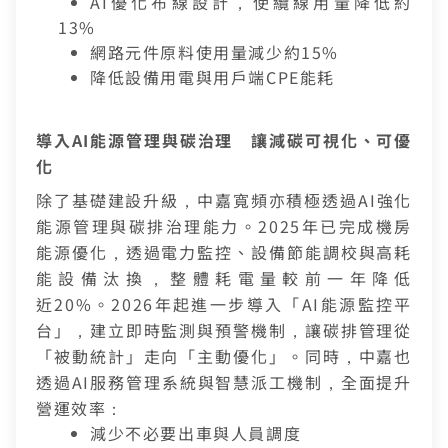
AI優化布線設計，使纜線用量降低約
身分證字號
13%
訂戶編號
網路元件原料使用量減少約15%
降低設備用電與用戶端CPE能耗
聯絡電話 (手機/市話)
您的寬頻合約尚未符合續約資格
訂單聯絡電話
導入
AI
能源管理與碳治理 讓減碳可視化、可優
頁面將會轉導至「財政部電子發票整合服務平台」進行
區域臨時維修
化
查無行動電話資料，請先至『用戶資料變更』補上行動電話
您的居住區域不支援所選速率、請重新選擇
發票載具歸戶作業
資料後，再進行簡訊帳單申請
合約剩餘6個月內才可進行續約，如要選購更多元豐富的
您的區域符合光紀元（光纖到府申辦資格），可
除了基礎建設升級，中嘉寬頻亦積極透過
AI
強化
你的裝機區域正在進行臨時維修，若你裝置所遇到的問題無
驗證碼
中嘉寬頻LINE好友募集中
服務，歡迎前往加值服務訂購。
如有疑問請洽詢服務專線 412-8811(手機請加區
取消
驗證碼
享有相同價格的最高品質網路服務
掃描QR Code完成手機綁定！
能源管理與碳排治理能力。
2025
年已完成機房
法獲得解決，請前往線上留言留下資料。
我知道了
我知道了
加入好友並完成手機綁定，​
取消
碼)
能源優化，透過電力監控、設備節能調校與高耗
LINE 對話框輸入「綁定贈好禮」
如對續約有任何問題，前往
專人與我聯繫
。
了解並關閉
即享專屬綁定優惠好禮！​
變更資料
能設備汰換，整體耗電量較前一年降低
或等待系統自動發送的訊息
前往申辦
去歸戶
【專屬服務】
近
20%
。
2026
年起進一步導入「
AI
能源監控平
我知道了
點選「點我完成手機綁定」
線上留言
返回前頁
查詢帳單、線上繳費
台」，建立即時監測與預警機制，讓碳排管理從
好禮將於 7 日後發送給您！
智能客服、障礙報修
「被動統計」走向「主動優化」。同時，中嘉也
【專屬服務】
前往加值服務
透過
AI
服務管理系統與智慧派工機制，全面提升
登入
登入
查詢帳單、線上繳費
營運效率：
智能客服、障礙報修
訪客查詢帳單繳費
減少不必要出車與人員調度
中嘉會員登入