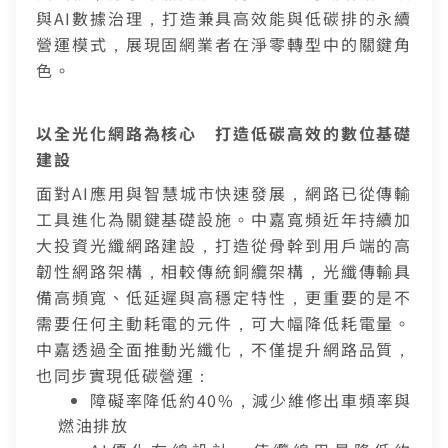
熱門付費頻道
與
AI
數據治理，打造兼具高效能與低碳排的永續
業客戶
智慧生活家電
數位有線電視
營運模式，展現固網業者在淨零轉型中的關鍵角
色。
服中心
電視節目表
挖趣tv免費看
告
以全光化網路為核心 打造低碳高效的數位基礎
建設
於中嘉
面對
AI
應用與智慧城市快速發展，網路已從傳輸
工具進化為關鍵基礎設施。中嘉寬頻近年持續加
大投資光纖網路建設，打造從骨幹到用戶端的高
韌性網路架構，相較傳統銅纜架構，光纖傳輸具
備高頻寬、低延遲與高穩定特性，更重要的是
不
需要任何主動耗電的元件，可大幅降低耗電量
。
中嘉透過全面推動光纖化，不僅提升網路品質，
也同步實現低碳營運：
障礙率降低約40%，減少維修出車頻率與
中嘉寬頻會員登入
訪客查詢帳單繳費
燃油排放