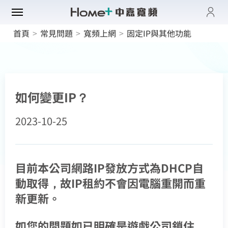
登入
首頁
>
常見問題
>
寬頻上網
>
固定IP與其他功能
帳單與繳費紀錄
路門市
電子發票查詢
進度查詢
域優惠
網速翻倍
一年短約
如何變更IP？
門方案
中壢平鎮觀音
全系列方案
2023-10-25
中正萬華限定
續約申請
纖上網
光纖限時優惠
板橋土城限定
加值服務
oundBox方案
高雄區域限定
音娛樂
產品介紹
K歌霸方案
目前本公司網路IP發放方式為DHCP自
申裝查詢
智慧生活方案
動取得，故IP租約不會因電腦重開而重
慧家庭
isney+
iFi全戶通
串流自由配
新更新。
運動看DAZN
網路品質
中嘉寬頻會員登入
慧社區
oundBox
首創！計量光纖
訪客查詢帳單繳費
串流影音介紹
網速測試
如您的問題如已明確是遊戲公司鎖住
K歌霸
全系列方案