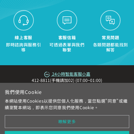
登入
智能客服、障礙報修
訪客查詢帳單繳費
中嘉會員登入
合作業者客戶發票查詢
我知道了
如有任何問題請洽客服專線 412-8811(手機請加區碼)
如有任何問題請洽客服專線 412-8811(手機請加區碼)
線上客服
客服信箱
常見問題
即時諮詢與服務引
可透過表單與我們
各類問題都能找到
導
聯繫
解答
24小時智能客服小嘉
412-8811(手機請加02) (07:00~01:00)
我們使用Cookie
本網站使用Cookies以提供您個人化服務，當您點選"同意"或繼
續瀏覽本網站，即表示您同意我們使用Cookie。
瞭解更多
網站地圖
服務區域與電話
各地系統台
加入中嘉
合作提案
個資與隱私權告知
契約與規章
在地新聞