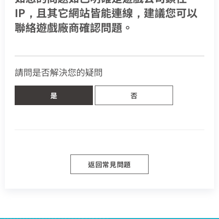
熱門付費頻道
身分證字號
業客戶
IP，且其它網站皆能連線，建議您可以
訂戶編號
智慧生活家電
數位有線電視
聯絡遊戲廠商確認問題。
服中心
電視節目表
挖趣tv免費看
告
聯絡電話 (手機/市話)
請問是否解決您的疑問
訂單聯絡電話
您的寬頻合約尚未符合續約資格
於中嘉
區域臨時維修
頁面將會轉導至「財政部電子發票整合服務平台」進行
查無行動電話資料，請先至『用戶資料變更』補上行動電話
是
否
資料後，再進行簡訊帳單申請
您的居住區域不支援所選速率、請重新選擇
發票載具歸戶作業
你的裝機區域正在進行臨時維修，若你裝置所遇到的問題無
合約剩餘6個月內才可進行續約，如要選購更多元豐富的
您的區域符合光紀元（光纖到府申辦資格），可
法獲得解決，請前往線上留言留下資料。
中嘉寬頻LINE好友募集中
服務，歡迎前往加值服務訂購。
驗證碼
如有疑問請洽詢服務專線 412-8811(手機請加區
享有相同價格的最高品質網路服務
掃描QR Code完成手機綁定！
驗證碼
我知道了
我知道了
加入好友並完成手機綁定，​
取消
取消
碼)
LINE 對話框輸入「綁定贈好禮」
如對續約有任何問題，前往
專人與我聯繫
。
即享專屬綁定優惠好禮！​
了解並關閉
或等待系統自動發送的訊息
前往申辦
變更資料
去歸戶
【專屬服務】
返回常見問題
我知道了
點選「點我完成手機綁定」
返回前頁
查詢帳單、線上繳費
線上留言
好禮將於 7 日後發送給您！
智能客服、障礙報修
【專屬服務】
前往加值服務
查詢帳單、線上繳費
登入