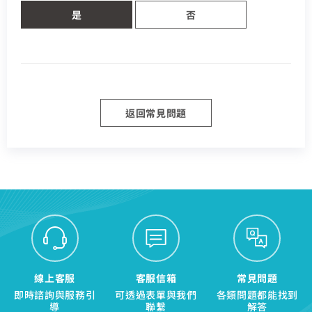
熱門付費頻道
業客戶
是
否
智慧生活家電
數位有線電視
聯絡電話 (手機/市話)
訂單聯絡電話
您的寬頻合約尚未符合續約資格
服中心
電視節目表
區域臨時維修
頁面將會轉導至「財政部電子發票整合服務平台」進行
查無行動電話資料，請先至『用戶資料變更』補上行動電話
挖趣tv免費看
資料後，再進行簡訊帳單申請
您的居住區域不支援所選速率、請重新選擇
發票載具歸戶作業
告
你的裝機區域正在進行臨時維修，若你裝置所遇到的問題無
合約剩餘6個月內才可進行續約，如要選購更多元豐富的
您的區域符合光紀元（光纖到府申辦資格），可
法獲得解決，請前往線上留言留下資料。
中嘉寬頻LINE好友募集中
服務，歡迎前往加值服務訂購。
驗證碼
返回常見問題
如有疑問請洽詢服務專線 412-8811(手機請加區
享有相同價格的最高品質網路服務
掃描QR Code完成手機綁定！
驗證碼
於中嘉
我知道了
我知道了
加入好友並完成手機綁定，​
取消
取消
碼)
LINE 對話框輸入「綁定贈好禮」
如對續約有任何問題，前往
專人與我聯繫
。
即享專屬綁定優惠好禮！​
了解並關閉
或等待系統自動發送的訊息
前往申辦
變更資料
去歸戶
【專屬服務】
我知道了
點選「點我完成手機綁定」
返回前頁
查詢帳單、線上繳費
線上留言
好禮將於 7 日後發送給您！
智能客服、障礙報修
【專屬服務】
前往加值服務
查詢帳單、線上繳費
登入
登入
智能客服、障礙報修
線上客服
客服信箱
常見問題
訪客查詢帳單繳費
中嘉會員登入
即時諮詢與服務引
可透過表單與我們
各類問題都能找到
合作業者客戶發票查詢
導
聯繫
解答