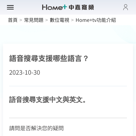
登入
首頁
>
常見問題
>
數位電視
>
Home+tv功能介紹
帳單與繳費紀錄
路門市
電子發票查詢
進度查詢
域優惠
網速翻倍
一年短約
語音搜尋支援哪些語言？
門方案
中壢平鎮觀音
全系列方案
2023-10-30
中正萬華限定
續約申請
纖上網
光纖限時優惠
板橋土城限定
加值服務
oundBox方案
高雄區域限定
音娛樂
產品介紹
K歌霸方案
中嘉寬頻會員登入
語音搜尋支援中文與英文。
訪客查詢帳單繳費
申裝查詢
智慧生活方案
慧家庭
isney+
iFi全戶通
身分證字號
串流自由配
訂戶編號
運動看DAZN
網路品質
慧社區
oundBox
首創！計量光纖
請問是否解決您的疑問
串流影音介紹
網速測試
K歌霸
全系列方案