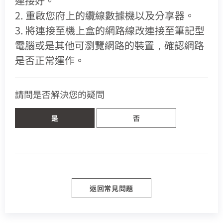
連接好。
熱門付費頻道
業客戶
2. 重啟您府上的纜線數據機以及分享器。
智慧生活家電
身分證字號
數位有線電視
訂戶編號
3. 將連接至機上盒的網路線改連接至筆記型
服中心
電視節目表
電腦或是其他可瀏覽網路的裝置，確認網路
挖趣tv免費看
是否正常運作。
告
聯絡電話 (手機/市話)
訂單聯絡電話
您的寬頻合約尚未符合續約資格
於中嘉
請問是否解決您的疑問
區域臨時維修
頁面將會轉導至「財政部電子發票整合服務平台」進行
查無行動電話資料，請先至『用戶資料變更』補上行動電話
資料後，再進行簡訊帳單申請
您的居住區域不支援所選速率、請重新選擇
發票載具歸戶作業
是
否
你的裝機區域正在進行臨時維修，若你裝置所遇到的問題無
合約剩餘6個月內才可進行續約，如要選購更多元豐富的
您的區域符合光紀元（光纖到府申辦資格），可
法獲得解決，請前往線上留言留下資料。
中嘉寬頻LINE好友募集中
服務，歡迎前往加值服務訂購。
驗證碼
如有疑問請洽詢服務專線 412-8811(手機請加區
享有相同價格的最高品質網路服務
掃描QR Code完成手機綁定！
驗證碼
我知道了
我知道了
加入好友並完成手機綁定，​
取消
取消
碼)
LINE 對話框輸入「綁定贈好禮」
如對續約有任何問題，前往
專人與我聯繫
。
即享專屬綁定優惠好禮！​
了解並關閉
或等待系統自動發送的訊息
前往申辦
變更資料
去歸戶
【專屬服務】
我知道了
點選「點我完成手機綁定」
返回前頁
查詢帳單、線上繳費
返回常見問題
線上留言
好禮將於 7 日後發送給您！
智能客服、障礙報修
【專屬服務】
前往加值服務