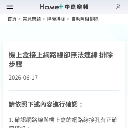
登入
首頁
>
常見問題
>
障礙排除
>
自助障礙排除
帳單與繳費紀錄
路門市
電子發票查詢
進度查詢
域優惠
網速翻倍
一年短約
機上盒接上網路線卻無法連線 排除
門方案
中壢平鎮觀音
全系列方案
步驟
中正萬華限定
續約申請
纖上網
光纖限時優惠
板橋土城限定
2026-06-17
加值服務
oundBox方案
高雄區域限定
音娛樂
產品介紹
K歌霸方案
申裝查詢
智慧生活方案
請依照下述內容進行確認：
慧家庭
isney+
iFi全戶通
串流自由配
運動看DAZN
網路品質
慧社區
oundBox
1. 確認網路線與機上盒的網路線接孔有正確
首創！計量光纖
串流影音介紹
中嘉寬頻會員登入
網速測試
訪客查詢帳單繳費
K歌霸
全系列方案