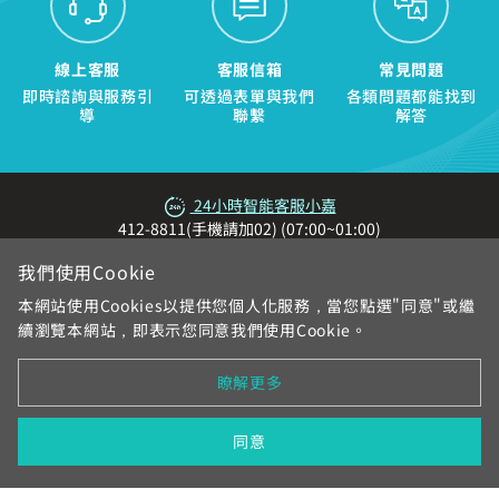
線上客服
客服信箱
常見問題
即時諮詢與服務引
可透過表單與我們
各類問題都能找到
導
聯繫
解答
24小時智能客服小嘉
412-8811(手機請加02) (07:00~01:00)
我們使用Cookie
本網站使用Cookies以提供您個人化服務，當您點選"同意"或繼
續瀏覽本網站，即表示您同意我們使用Cookie。
瞭解更多
網站地圖
服務區域與電話
各地系統台
加入中嘉
合作提案
個資與隱私權告知
契約與規章
在地新聞
同意
中嘉數位股份有限公司版權所有，轉載必究 © All Rights Reserved.