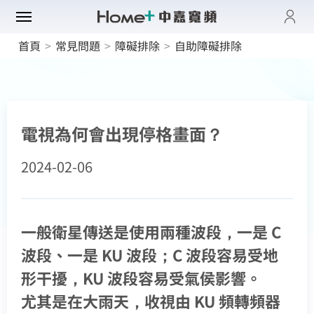
登入
首頁
>
常見問題
>
障礙排除
>
自助障礙排除
帳單與繳費紀錄
路門市
電子發票查詢
進度查詢
域優惠
網速翻倍
一年短約
電視為何會出現停格畫面？
門方案
中壢平鎮觀音
全系列方案
2024-02-06
中正萬華限定
續約申請
纖上網
光纖限時優惠
板橋土城限定
加值服務
oundBox方案
高雄區域限定
音娛樂
產品介紹
K歌霸方案
一般衛星傳送是使用兩種波段，一是 C
申裝查詢
智慧生活方案
波段、一是 KU 波段；C 波段容易受地
慧家庭
isney+
iFi全戶通
串流自由配
形干擾，KU 波段容易受氣侯影響。
運動看DAZN
網路品質
慧社區
oundBox
首創！計量光纖
尤其是在大雨天，收視由 KU 頻轉頻器
串流影音介紹
網速測試
K歌霸
全系列方案