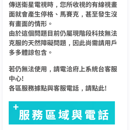
傳送衛星電視時，您所收視的有線視畫
熱門付費頻道
業客戶
智慧生活家電
數位有線電視
面就會產生停格、馬賽克，甚至發生沒
服中心
電視節目表
有畫面的情形。
挖趣tv免費看
由於這個問題目前仍屬現階段科技無法
告
克服的天然障礙問題，因此尚需請用戶
中嘉寬頻會員登入
訪客查詢帳單繳費
多多體諒包含。
於中嘉
身分證字號
訂戶編號
若仍無法使用，請電洽府上系統台客服
中心!
各區服務據點與客服電話，請點此!
聯絡電話 (手機/市話)
訂單聯絡電話
您的寬頻合約尚未符合續約資格
區域臨時維修
頁面將會轉導至「財政部電子發票整合服務平台」進行
查無行動電話資料，請先至『用戶資料變更』補上行動電話
資料後，再進行簡訊帳單申請
您的居住區域不支援所選速率、請重新選擇
發票載具歸戶作業
你的裝機區域正在進行臨時維修，若你裝置所遇到的問題無
合約剩餘6個月內才可進行續約，如要選購更多元豐富的
您的區域符合光紀元（光纖到府申辦資格），可
法獲得解決，請前往線上留言留下資料。
中嘉寬頻LINE好友募集中
服務，歡迎前往加值服務訂購。
驗證碼
如有疑問請洽詢服務專線 412-8811(手機請加區
享有相同價格的最高品質網路服務
掃描QR Code完成手機綁定！