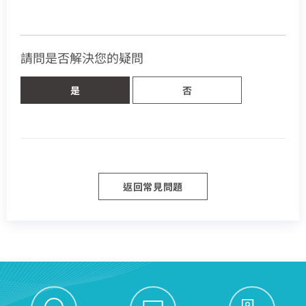
驗證碼
我知道了
我知道了
加入好友並完成手機綁定，​
取消
取消
碼)
LINE 對話框輸入「綁定贈好禮」
如對續約有任何問題，前往
專人與我聯繫
。
即享專屬綁定優惠好禮！​
了解並關閉
或等待系統自動發送的訊息
前往申辦
變更資料
去歸戶
【專屬服務】
請問是否解決您的疑問
我知道了
點選「點我完成手機綁定」
返回前頁
查詢帳單、線上繳費
線上留言
好禮將於 7 日後發送給您！
智能客服、障礙報修
是
否
【專屬服務】
前往加值服務
查詢帳單、線上繳費
登入
登入
智能客服、障礙報修
訪客查詢帳單繳費
中嘉會員登入
合作業者客戶發票查詢
返回常見問題
我知道了
如有任何問題請洽客服專線 412-8811(手機請加區碼)
如有任何問題請洽客服專線 412-8811(手機請加區碼)