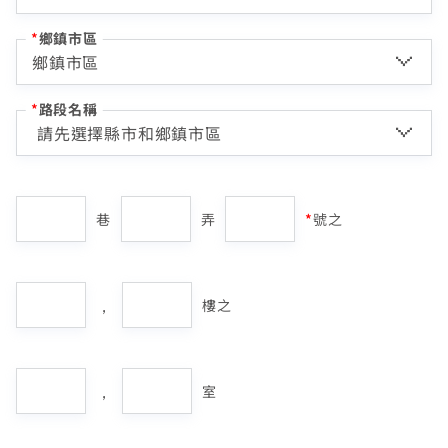
熱門付費頻道
業客戶
智慧生活家電
*
鄉鎮市區
數位有線電視
服中心
電視節目表
挖趣tv免費看
*
路段名稱
告
請先選擇縣市和鄉鎮市區
您的寬頻合約尚未符合續約資格
此地址已有中嘉服務
於中嘉
此地址尚無法申辦方案，欲了解開賣時間請洽服
此地址尚無法申辦方案，欲了解開賣時間請洽服務專線
您目前無法申辦此方案，若對續約有任何問題，請前往
務專線412-8811(手機請加區碼)或留下聯絡電話
區域臨時維修
412-8811(手機請加區碼)或留下聯絡電話等待專人聯繫
專人與我聯繫
巷
弄
*
號之
查無行動電話資料，請先至『用戶資料變更』補上行動電話
您的居住區域不支援所選速率、請重新選擇
等待專人聯繫
資料後，再進行簡訊帳單申請
合約剩餘6個月內才可進行續約，如要選購更多元豐富的
若是你已為中嘉用戶請前往登入或嘗試重新填寫你的地
您的區域符合光紀元（光纖到府申辦資格），可享有相
你的裝機區域正在進行臨時維修，若你裝置所遇到的問題無
中嘉寬頻LINE好友募集中
服務，歡迎前往加值服務訂購。
址
如有疑問請洽詢服務專線 412-8811(手機請加區
請留下聯絡方式，未來服務範圍擴張，此地址可申辦
取消
同價格的最高品質網路服務
掃描QR Code完成手機綁定！
法獲得解決，請前往線上留言留下資料。
重填地址
重填地址
加入好友並完成手機綁定，
我知道了
我知道了
時，我們將主動通知
碼)
，
LINE 對話框輸入「綁定贈好禮」
樓之
如對續約有任何問題，前往
如對續約有任何問題，前往
專人與我聯繫
專人與我聯繫
。
。
了解並關閉
即享專屬綁定優惠好禮！​
變更資料
專人與我聯繫
專人與我聯繫
或等待系統自動發送的訊息
前往申辦
【專屬服務】
關閉
我知道了
點選「點我完成手機綁定」
線上留言
返回前頁
重填地址
查詢帳單、線上繳費
，
好禮將於 7 日後發送給您！
室
智能客服、障礙報修
填寫聯絡方式
【專屬服務】
前往加值服務
前往登入