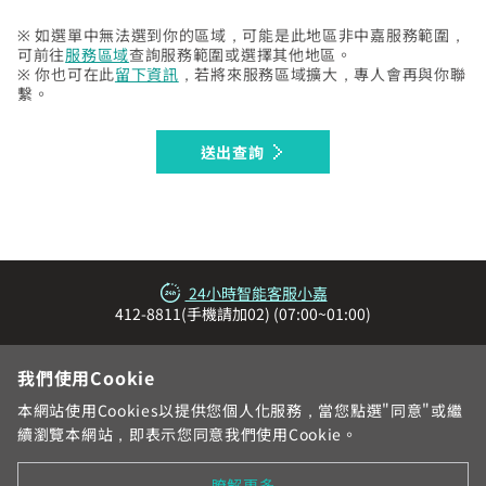
查詢帳單、線上繳費
智能客服、障礙報修
※ 如選單中無法選到你的區域，可能是此地區非中嘉服務範圍，
可前往
服務區域
查詢服務範圍或選擇其他地區。
※ 你也可在此
留下資訊
，若將來服務區域擴大，專人會再與你聯
繫。
我知道了
送出查詢
24小時智能客服小嘉
412-8811(手機請加02) (07:00~01:00)
我們使用Cookie
本網站使用Cookies以提供您個人化服務，當您點選"同意"或繼
續瀏覽本網站，即表示您同意我們使用Cookie。
網站地圖
服務區域與電話
各地系統台
加入中嘉
瞭解更多