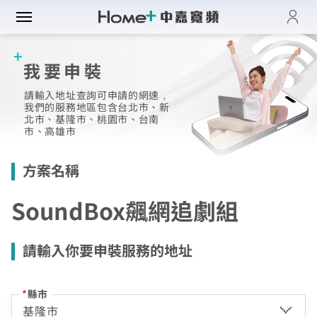
登入
帳單與繳費紀錄
我要申裝
路門市
電子發票查詢
請輸入地址查詢可申請的網速，
進度查詢
域優惠
網速翻倍
我們的服務地區包含台北市、新
北市、基隆市、桃園市、台南
一年短約
市、高雄市​
門方案
中壢平鎮觀音
全系列方案
中正萬華限定
方案名稱
續約申請
纖上網
光纖限時優惠
板橋土城限定
加值服務
SoundBox飆網追劇組
oundBox方案
高雄區域限定
音娛樂
產品介紹
K歌霸方案
申裝查詢
請輸入你要申裝服務的地址
智慧生活方案
慧家庭
isney+
iFi全戶通
串流自由配
運動看DAZN
網路品質
慧社區
oundBox
首創！計量光纖
*
縣市
串流影音介紹
網速測試
K歌霸
全系列方案