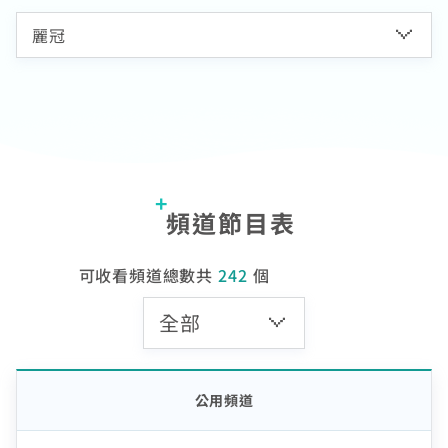
熱門付費頻道
業客戶
智慧生活家電
數位有線電視
服中心
電視節目表
挖趣tv免費看
告
於中嘉
頻道節目表
可收看頻道總數共
242
個
公用頻道