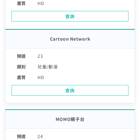
HD
聯絡電話 (手機/市話)
訂單聯絡電話
您的寬頻合約尚未符合續約資格
查詢
區域臨時維修
頁面將會轉導至「財政部電子發票整合服務平台」進行
查無行動電話資料，請先至『用戶資料變更』補上行動電話
資料後，再進行簡訊帳單申請
您的居住區域不支援所選速率、請重新選擇
發票載具歸戶作業
你的裝機區域正在進行臨時維修，若你裝置所遇到的問題無
合約剩餘6個月內才可進行續約，如要選購更多元豐富的
您的區域符合光紀元（光纖到府申辦資格），可
Cartoon Network
法獲得解決，請前往線上留言留下資料。
中嘉寬頻LINE好友募集中
服務，歡迎前往加值服務訂購。
驗證碼
如有疑問請洽詢服務專線 412-8811(手機請加區
享有相同價格的最高品質網路服務
掃描QR Code完成手機綁定！
驗證碼
我知道了
我知道了
加入好友並完成手機綁定，​
取消
取消
碼)
LINE 對話框輸入「綁定贈好禮」
如對續約有任何問題，前往
專人與我聯繫
。
即享專屬綁定優惠好禮！​
23
了解並關閉
或等待系統自動發送的訊息
前往申辦
變更資料
去歸戶
【專屬服務】
兒童/動漫
我知道了
點選「點我完成手機綁定」
返回前頁
查詢帳單、線上繳費
線上留言
HD
好禮將於 7 日後發送給您！
智能客服、障礙報修
【專屬服務】
前往加值服務
查詢
查詢帳單、線上繳費
登入
登入
智能客服、障礙報修
訪客查詢帳單繳費
MOMO親子台
中嘉會員登入
合作業者客戶發票查詢
我知道了
24
如有任何問題請洽客服專線 412-8811(手機請加區碼)