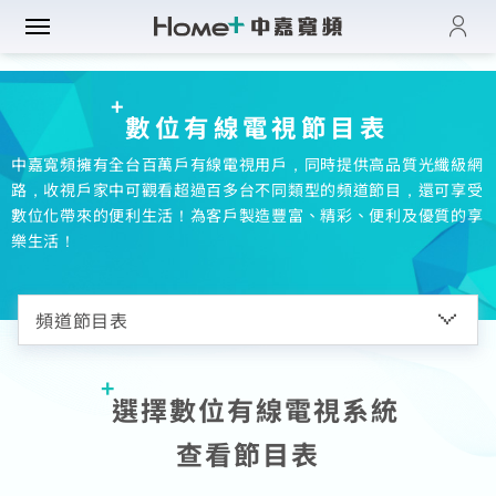
登入
帳單與繳費紀錄
路門市
數位有線電視節目表
電子發票查詢
進度查詢
中嘉寬頻擁有全台百萬戶有線電視用戶，同時提供高品質光纖級網
域優惠
網速翻倍
路，收視戶家中可觀看超過百多台不同類型的頻道節目，還可享受
一年短約
數位化帶來的便利生活！為客戶製造豐富、精彩、便利及優質的享
門方案
中壢平鎮觀音
全系列方案
樂生活！
中正萬華限定
續約申請
纖上網
光纖限時優惠
板橋土城限定
加值服務
oundBox方案
高雄區域限定
音娛樂
產品介紹
K歌霸方案
申裝查詢
智慧生活方案
慧家庭
isney+
選擇數位有線電視系統
iFi全戶通
串流自由配
運動看DAZN
查看節目表
網路品質
慧社區
oundBox
首創！計量光纖
串流影音介紹
網速測試
K歌霸
全系列方案