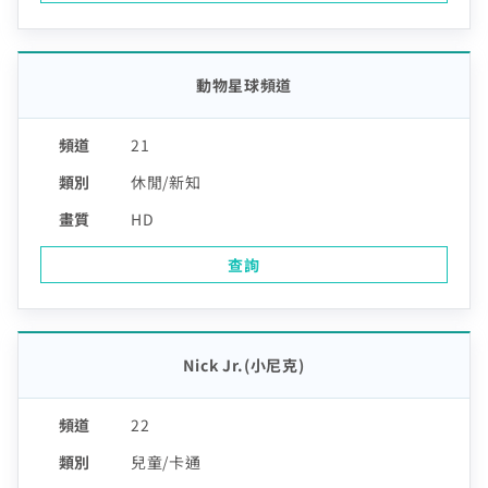
動物星球頻道
21
休閒/新知
HD
查詢
中嘉寬頻會員登入
訪客查詢帳單繳費
Nick Jr.(小尼克)
身分證字號
訂戶編號
22
兒童/卡通