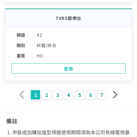
TVBS歡樂台
42
綜藝/綜合
HD
查詢
1
2
3
4
5
6
7
備註
申裝或加購加值型頻道使用期間須為本公司有線電視基