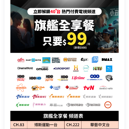
中嘉寬頻會員登入
訪客查詢帳單繳費
身分證字號
訂戶編號
聯絡電話 (手機/市話)
您的寬頻合約尚未符合續約資格
訂單聯絡電話
頁面將會轉導至「財政部電子發票整合服務平台」進行
區域臨時維修
查無行動電話資料，請先至『用戶資料變更』補上行動電話
您的居住區域不支援所選速率、請重新選擇
發票載具歸戶作業
資料後，再進行簡訊帳單申請
合約剩餘6個月內才可進行續約，如要選購更多元豐富的
您的區域符合光紀元（光纖到府申辦資格），可
你的裝機區域正在進行臨時維修，若你裝置所遇到的問題無
驗證碼
中嘉寬頻LINE好友募集中
服務，歡迎前往加值服務訂購。
如有疑問請洽詢服務專線 412-8811(手機請加區
取消
驗證碼
享有相同價格的最高品質網路服務
掃描QR Code完成手機綁定！
法獲得解決，請前往線上留言留下資料。
我知道了
我知道了
加入好友並完成手機綁定，​
取消