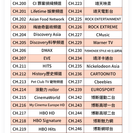
碼)
LINE 對話框輸入「綁定贈好禮」
如對續約有任何問題，前往
專人與我聯繫
。
了解並關閉
即享專屬綁定優惠好禮！​
變更資料
或等待系統自動發送的訊息
前往申辦
去歸戶
【專屬服務】
我知道了
點選「點我完成手機綁定」
線上留言
返回前頁
查詢帳單、線上繳費
好禮將於 7 日後發送給您！
智能客服、障礙報修
【專屬服務】
前往加值服務
登入
登入
查詢帳單、線上繳費
智能客服、障礙報修
訪客查詢帳單繳費
中嘉會員登入
合作業者客戶發票查詢
如有任何問題請洽客服專線 412-8811(手機請加區碼)
我知道了
如有任何問題請洽客服專線 412-8811(手機請加區碼)