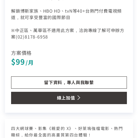
熱門付費頻道
業客戶
智慧生活家電
解鎖博斯家族、HBO HD、tvN等40+台熱門付費電視頻
數位有線電視
道，就可享受豐富的國際節目
服中心
電視節目表
※中正區、萬華區不適用此方案，洽詢專線了解可申辦方
挖趣tv免費看
案(02)8178-6958
告
方案價格
於中嘉
$99
/月
留下資料，專人與我聯繫
線上加值
四大網球賽、影集《親愛的 X》、好萊塢強檔電影、熱門
韓綜，給你最全面的高畫質第四台體驗！