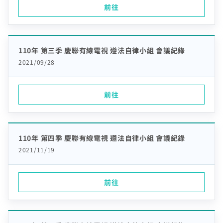
前往
110年 第三季 慶聯有線電視 遵法自律小組 會議紀錄
2021/09/28
中嘉寬頻會員登入
前往
訪客查詢帳單繳費
身分證字號
訂戶編號
110年 第四季 慶聯有線電視 遵法自律小組 會議紀錄
2021/11/19
聯絡電話 (手機/市話)
您的寬頻合約尚未符合續約資格
前往
訂單聯絡電話
頁面將會轉導至「財政部電子發票整合服務平台」進行
區域臨時維修
查無行動電話資料，請先至『用戶資料變更』補上行動電話
您的居住區域不支援所選速率、請重新選擇
發票載具歸戶作業
資料後，再進行簡訊帳單申請
合約剩餘6個月內才可進行續約，如要選購更多元豐富的