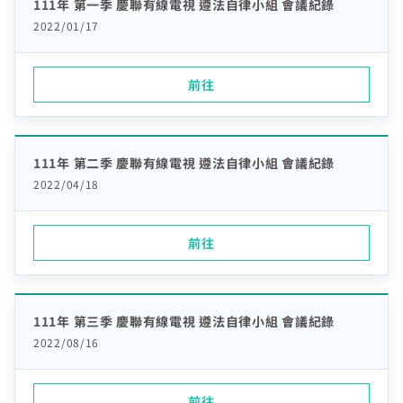
您的區域符合光紀元（光纖到府申辦資格），可
111年 第一季 慶聯有線電視 遵法自律小組 會議紀錄
你的裝機區域正在進行臨時維修，若你裝置所遇到的問題無
驗證碼
中嘉寬頻LINE好友募集中
服務，歡迎前往加值服務訂購。
如有疑問請洽詢服務專線 412-8811(手機請加區
取消
驗證碼
享有相同價格的最高品質網路服務
掃描QR Code完成手機綁定！
法獲得解決，請前往線上留言留下資料。
2022/01/17
我知道了
我知道了
加入好友並完成手機綁定，​
取消
碼)
LINE 對話框輸入「綁定贈好禮」
如對續約有任何問題，前往
專人與我聯繫
。
了解並關閉
即享專屬綁定優惠好禮！​
變更資料
或等待系統自動發送的訊息
前往申辦
前往
去歸戶
【專屬服務】
我知道了
點選「點我完成手機綁定」
線上留言
返回前頁
查詢帳單、線上繳費
好禮將於 7 日後發送給您！
智能客服、障礙報修
【專屬服務】
前往加值服務
111年 第二季 慶聯有線電視 遵法自律小組 會議紀錄
登入
登入
查詢帳單、線上繳費
2022/04/18
智能客服、障礙報修
訪客查詢帳單繳費
中嘉會員登入
合作業者客戶發票查詢
前往
我知道了
如有任何問題請洽客服專線 412-8811(手機請加區碼)
如有任何問題請洽客服專線 412-8811(手機請加區碼)
111年 第三季 慶聯有線電視 遵法自律小組 會議紀錄
2022/08/16
前往