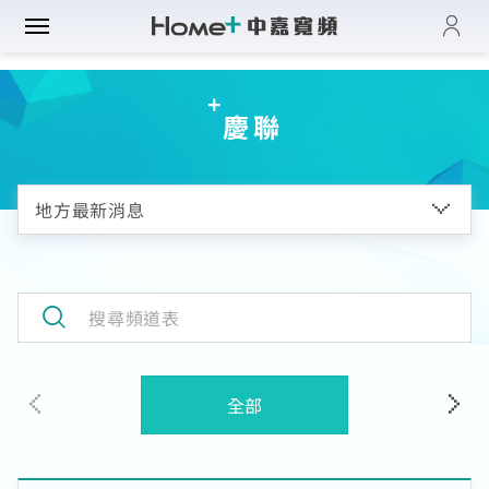
登入
帳單與繳費紀錄
路門市
慶聯
電子發票查詢
進度查詢
域優惠
網速翻倍
一年短約
門方案
中壢平鎮觀音
全系列方案
中正萬華限定
續約申請
纖上網
光纖限時優惠
板橋土城限定
加值服務
oundBox方案
高雄區域限定
音娛樂
產品介紹
K歌霸方案
申裝查詢
智慧生活方案
慧家庭
isney+
全部
iFi全戶通
串流自由配
運動看DAZN
網路品質
慧社區
oundBox
首創！計量光纖
串流影音介紹
網速測試
K歌霸
全系列方案