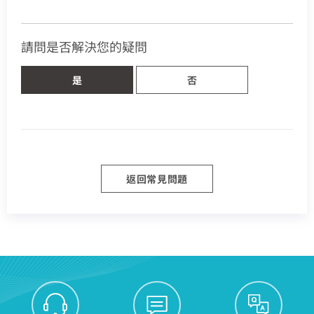
熱門付費頻道
業客戶
智慧生活家電
數位有線電視
請問是否解決您的疑問
服中心
電視節目表
聯絡電話 (手機/市話)
訂單聯絡電話
您的寬頻合約尚未符合續約資格
挖趣tv免費看
是
否
告
區域臨時維修
頁面將會轉導至「財政部電子發票整合服務平台」進行
查無行動電話資料，請先至『用戶資料變更』補上行動電話
資料後，再進行簡訊帳單申請
您的居住區域不支援所選速率、請重新選擇
發票載具歸戶作業
於中嘉
你的裝機區域正在進行臨時維修，若你裝置所遇到的問題無
合約剩餘6個月內才可進行續約，如要選購更多元豐富的
您的區域符合光紀元（光纖到府申辦資格），可
法獲得解決，請前往線上留言留下資料。
中嘉寬頻LINE好友募集中
服務，歡迎前往加值服務訂購。
驗證碼
如有疑問請洽詢服務專線 412-8811(手機請加區
享有相同價格的最高品質網路服務
掃描QR Code完成手機綁定！
驗證碼
我知道了
我知道了
加入好友並完成手機綁定，​
取消
取消
碼)
LINE 對話框輸入「綁定贈好禮」
如對續約有任何問題，前往
專人與我聯繫
。
即享專屬綁定優惠好禮！​
返回常見問題
了解並關閉
或等待系統自動發送的訊息
前往申辦
變更資料
去歸戶
【專屬服務】
我知道了
點選「點我完成手機綁定」
返回前頁
查詢帳單、線上繳費
線上留言
好禮將於 7 日後發送給您！
智能客服、障礙報修
【專屬服務】
前往加值服務
查詢帳單、線上繳費
登入
登入
智能客服、障礙報修