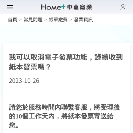
登入
首頁
>
常見問題
>
帳單繳費
>
發票資訊
帳單與繳費紀錄
路門市
電子發票查詢
進度查詢
域優惠
網速翻倍
一年短約
我可以取消電子發票功能，錄續收到
門方案
中壢平鎮觀音
全系列方案
紙本發票嗎？
中正萬華限定
續約申請
纖上網
光纖限時優惠
板橋土城限定
2023-10-26
加值服務
oundBox方案
高雄區域限定
音娛樂
產品介紹
K歌霸方案
申裝查詢
智慧生活方案
請您於服務時間內聯繫客服，將受理後
慧家庭
isney+
中嘉寬頻會員登入
iFi全戶通
訪客查詢帳單繳費
串流自由配
的10個工作天內，將紙本發票寄送給
運動看DAZN
網路品質
慧社區
oundBox
首創！計量光纖
您。
身分證字號
串流影音介紹
訂戶編號
網速測試
K歌霸
全系列方案