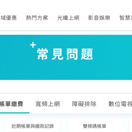
區域優惠
熱門方案
光纖上網
影音娛樂
智慧
平鎮觀音
光纖限時優惠
產品介紹
Disney+
SoundB
萬華限定
SoundBox方案
申裝查詢
運動看DAZN
K歌霸
常見問題
土城限定
K歌霸方案
WiFi全戶通
串流影音介紹
智慧生
區域限定
智慧生活方案
網路品質
熱門付費頻道
串流自由配
網速測試
數位有線電視
首創！計量光纖
電視節目表
全系列方案
挖趣tv免費看
帳單繳費
寬頻上網
障礙排除
數位電
近期帳單與繳款記錄
雙條碼帳單