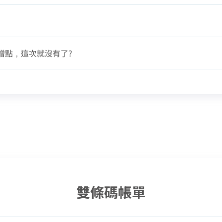
訪客查詢
中嘉寬頻
贈點，這次就沒有了?
訂戶編號
身分證字號
訂單聯絡電話
聯絡電話 (手機/市話)
您的寬頻合約尚未符合續約資格
區域臨時維修
頁面將會轉導至「財政部電子發票整合服務平
查無行動電話資料，請先至『用戶資料變更』補
您的居住區域不支援所選速率、請重新選擇
上行動電話資料後，再進行簡訊帳單申請
台」進行發票載具歸戶作業
雙條碼帳單
你的裝機區域正在進行臨時維修，若你裝置所遇
中嘉寬頻LINE好友募集中
掃描QR Code完成手機綁定！
您的區域符合光紀元（光纖到府申辦資格），
到的問題無法獲得解決，請前往線上留言留下資
加入好友並完成手機綁定，​
我知道了
我知道了
合約剩餘6個月內才可進行續約，如要選購更
如有疑問請洽詢服務專線 412-8811(手機請
可享有相同價格的最高品質網路服務
LINE 對話框輸入「綁定贈好禮」
驗證碼
驗證碼
料。
即享專屬綁定優惠好禮！​
多元豐富的服務，歡迎前往加值服務訂購。
加區碼)
取消
變更資料
取消
去歸戶