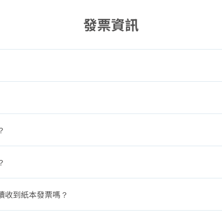
發票資訊
？
？
續收到紙本發票嗎？