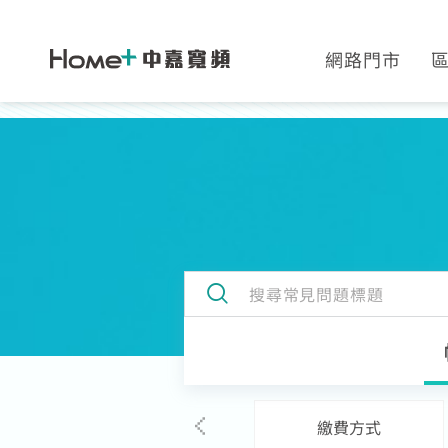
網路門市
網速翻倍
中壢
一年短約
中正
全系列方案
板橋
續約申請
高雄
加值服務
繳費方式