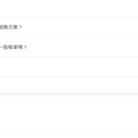
或等待系統自動發送的訊息
【專屬服務】
如對續約有任何問題，前往
專人與我聯繫
。
前往申辦
點選「點我完成手機綁定」
了解並關閉
線上留言
查詢帳單、線上繳費
我知道了
好禮將於 7 日後發送給您！
智能客服、障礙報修
前往加值服
服務方案？
返回前頁
【專屬服務】
務
登入
登入
查詢帳單、線上繳費
一般帳單嗎？
智能客服、障礙報修
訪客查詢帳單繳費
中嘉會
我知道了
如有任何問題請洽客服專線 412-8811(手機請加區碼)
如有任何問題請洽客服專線 412-8811(手機請加區碼)