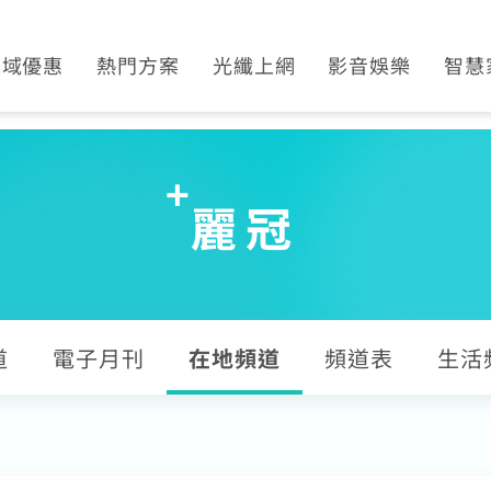
區域優惠
熱門方案
光纖上網
影音娛樂
智慧
平鎮觀音
光纖限時優惠
產品介紹
Disney+
SoundB
萬華限定
SoundBox方案
申裝查詢
運動看DAZN
K歌霸
土城限定
K歌霸方案
WiFi全戶通
串流影音介紹
智慧生
麗冠
區域限定
智慧生活方案
網路品質
熱門付費頻道
串流自由配
網速測試
數位有線電視
首創！計量光纖
電視節目表
道
電子月刊
在地頻道
頻道表
生活
全系列方案
挖趣tv免費看