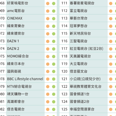
訪客查詢
中嘉寬頻
訂戶編號
身分證字號