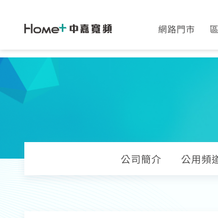
網路門市
網速翻倍
中壢
一年短約
中正
全系列方案
板橋
續約申請
高雄
加值服務
公司簡介
公用頻