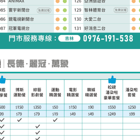
訂單聯絡電話
聯絡電話 (手機/市話)
您的寬頻合約尚未符合續約資格
區域臨時維修
頁面將會轉導至「財政部電子發票整合服務平
查無行動電話資料，請先至『用戶資料變更』補
您的居住區域不支援所選速率、請重新選擇
台」進行發票載具歸戶作業
中嘉寬頻LINE好友募集中
掃描QR Code完成手機綁定！
上行動電話資料後，再進行簡訊帳單申請
您的區域符合光紀元（光纖到府申辦資格），
你的裝機區域正在進行臨時維修，若你裝置所遇
加入好友並完成手機綁定，​
我知道了
我知道了
合約剩餘6個月內才可進行續約，如要選購更
如有疑問請洽詢服務專線 412-8811(手機請
到的問題無法獲得解決，請前往線上留言留下資
可享有相同價格的最高品質網路服務
LINE 對話框輸入「綁定贈好禮」
驗證碼
驗證碼
取消
變更資料
即享專屬綁定優惠好禮！​
多元豐富的服務，歡迎前往加值服務訂購。
加區碼)
料。
取消
去歸戶
或等待系統自動發送的訊息
【專屬服務】
了解並關閉
線上留言
如對續約有任何問題，前往
專人與我聯繫
。
前往申辦
點選「點我完成手機綁定」
查詢帳單、線上繳費
我知道了
好禮將於 7 日後發送給您！
智能客服、障礙報修
前往加值服
返回前頁
【專屬服務】
務
登入
登入
查詢帳單、線上繳費
智能客服、障礙報修
訪客查詢帳單繳費
中嘉會
我知道了